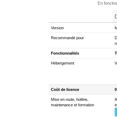
En fonctio
Version
M
Recommandé pour
D
o
Fonctionnalités
T
Hébergement
V
Coût de licence
0
Mise en route, hotline,
A
maintenance et formation
e