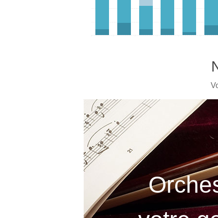
N
Vo
Orches