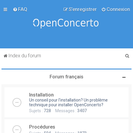
FAQ
S’enregistrer
Connexion
R
Index du forum
e
c
Forum français
h
e
Installation
r
Un conseil pour l'installation? Un problème
c
technique pour installer OpenConcerto?
Sujets :
728
Messages :
3407
h
e
Procédures
r