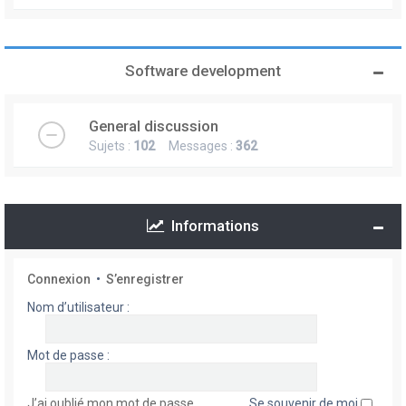
Software development
General discussion
Sujets :
102
Messages :
362
Informations
Connexion
•
S’enregistrer
Nom d’utilisateur :
Mot de passe :
J’ai oublié mon mot de passe
Se souvenir de moi