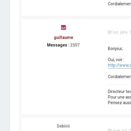
Cordialemen
lun. janv.
guillaume
Messages :
2507
Bonjour,
Oui, voir :
http://www.o
Cordialemen
Directeur t
Pour une as
Pensez aussi 
Sebiiiii
mar. juil.