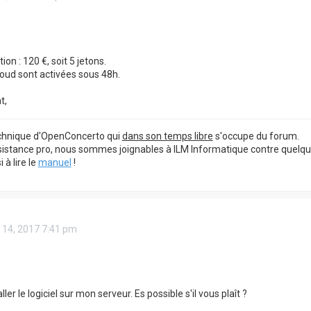
ion : 120 €, soit 5 jetons.
loud sont activées sous 48h.
t,
echnique d'OpenConcerto qui
dans son temps libre
s'occupe du forum.
sistance pro, nous sommes joignables à ILM Informatique contre quelq
à lire le
manuel
!
 14, 2017 7:41 pm
ller le logiciel sur mon serveur. Es possible s'il vous plaît ?