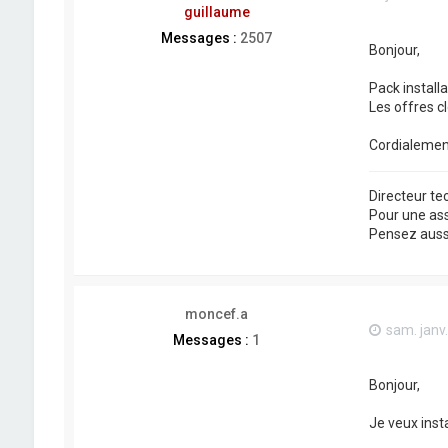
guillaume
Messages :
2507
Bonjour,
Pack installat
Les offres c
Cordialemen
Directeur t
Pour une as
Pensez aussi 
moncef.a
sam. janv.
Messages :
1
Bonjour,
Je veux insta