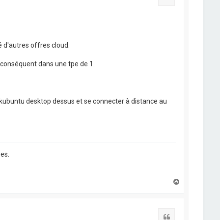
é d'autres offres cloud.
ue conséquent dans une tpe de 1.
n kubuntu desktop dessus et se connecter à distance au
es.
H
a
u
t
Citation