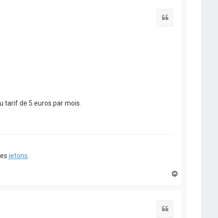
t
Citation
 tarif de 5 euros par mois.
ues
jetons
.
H
a
u
t
Citation