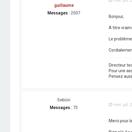
mer. juil.
guillaume
Messages :
2507
Bonjour,
A titre vraim
Le problème 
Cordialemen
Directeur t
Pour une as
Pensez aussi 
Sebiiiii
mer. juil.
Messages :
73
Merci pour la