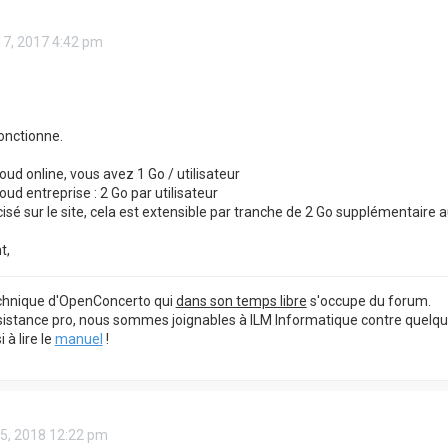
17, 2017 4:42 pm
fonctionne.
oud online, vous avez 1 Go / utilisateur
oud entreprise : 2 Go par utilisateur
é sur le site, cela est extensible par tranche de 2 Go supplémentaire au
t,
echnique d'OpenConcerto qui
dans son temps libre
s'occupe du forum.
sistance pro, nous sommes joignables à ILM Informatique contre quelq
à lire le
manuel
!
15, 2018 12:22 pm