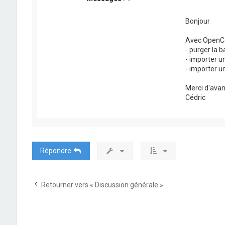
Bonjour
Avec OpenCo
- purger la 
- importer un
- importer un
Merci d'ava
Cédric
Répondre
Retourner vers « Discussion générale »