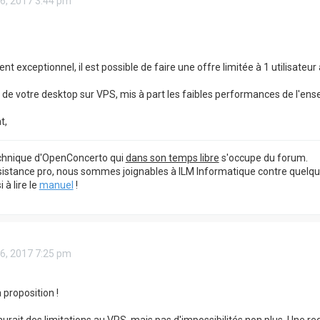
 26, 2017 3:44 pm
ent exceptionnel, il est possible de faire une offre limitée à 1 utilisat
de votre desktop sur VPS, mis à part les faibles performances de l'ense
t,
echnique d'OpenConcerto qui
dans son temps libre
s'occupe du forum.
sistance pro, nous sommes joignables à ILM Informatique contre quelq
à lire le
manuel
!
 26, 2017 7:25 pm
 proposition !