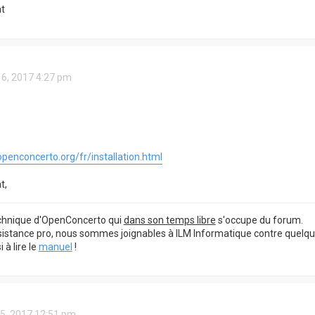
t
 16, 2017 4:27 pm
penconcerto.org/fr/installation.html
t,
echnique d'OpenConcerto qui
dans son temps libre
s'occupe du forum.
sistance pro, nous sommes joignables à ILM Informatique contre quelq
à lire le
manuel
!
 25, 2017 12:51 pm