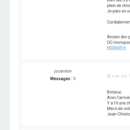
Bien sûr, il 
plein de cho
Je pars en c
Cordialemen
Ancien dev p
OC monopost
HDDR49.fr
jccardon
mar. oct. 
Messages :
5
Bonjour,
Avec l'arriv
Y a t'il une 
Merci de vot
Jean-Christ