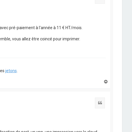
eur avec pré-paiement à l'année à 11 € HT/mois.
mble, vous allez être coincé pour imprimer.
ues
jetons
.
H
a
u
t
Citation