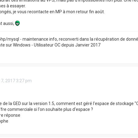
y aurait des limitations au VPS, mais pas d'impossibilités non plus. Une re
ses à essayer.
ongés, je vous recontacte en MP à mon retour fin août.
t aussi,
hp/mysql - maintenance info, reconverti dans la récupération de donné
e sur Windows - Utilisateur OC depuis Janvier 2017
17, 2017 3:27 pm
ée de la GED sur la version 1.5, comment est géré l'espace de stockage
offre commerciale si l'on souhaite plus d'espace ?
re réponse
ophe