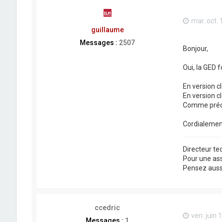
mar. oct. 
guillaume
Messages :
2507
Bonjour,
Oui, la GED 
En version cl
En version cl
Comme précis
Cordialemen
Directeur t
Pour une as
Pensez aussi 
ccedric
ven. juin 
Messages :
1