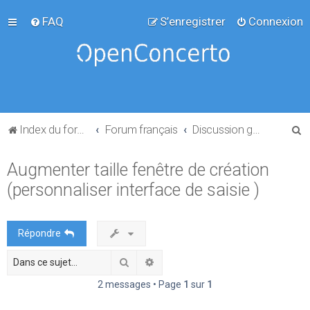
FAQ
S’enregistrer
Connexion
R
Index du forum
Forum français
Discussion générale
e
Augmenter taille fenêtre de création
c
(personnaliser interface de saisie )
h
e
r
Répondre
c
Rechercher
Recherche avancée
h
e
2 messages • Page
1
sur
1
r