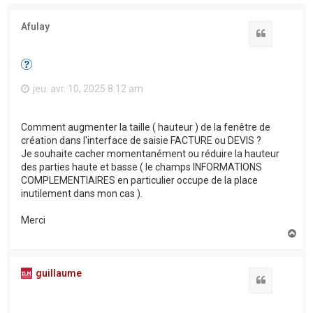
Afulay
Citation
jeu. avr. 10, 2025 8:12 am
Comment augmenter la taille ( hauteur ) de la fenêtre de
création dans l'interface de saisie FACTURE ou DEVIS ?
Je souhaite cacher momentanément ou réduire la hauteur
des parties haute et basse ( le champs INFORMATIONS
COMPLEMENTIAIRES en particulier occupe de la place
inutilement dans mon cas ).
Merci
H
a
u
t
guillaume
Citation