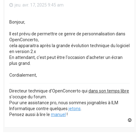
jeu. avr. 17, 2025 9:45 am
Bonjour,
Il est prévu de permettre ce genre de personnalisation dans
OpenConcerto,
cela apparaitra après la grande évolution technique du logiciel
en version 2.x
En attendant, c'est peut être l'occasion d'acheter un écran
plus grand.
Cordialement,
Directeur technique d'OpenConcerto qui
dans son temps libre
s'occupe du forum.
Pour une assistance pro, nous sommes joignables à ILM
Informatique contre quelques
jetons
.
Pensez aussi à lire le
manuel
!
H
a
u
t