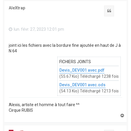
u
t
AleXtrap
Citation
lun. févr. 27, 2023 12:01 pm
joint ici les fichiers avec la bordure fine ajoutée en haut de J à
N 64
FICHIERS JOINTS
Devis_DEV001 avec.pdf
(55.67 Kio) Téléchargé 1238 fois
Devis_DEV001 avec.ods
(54.13 Kio) Téléchargé 1213 fois
Alexis, artiste et homme à tout faire ^^
Cirque RUBIS
H
a
u
t