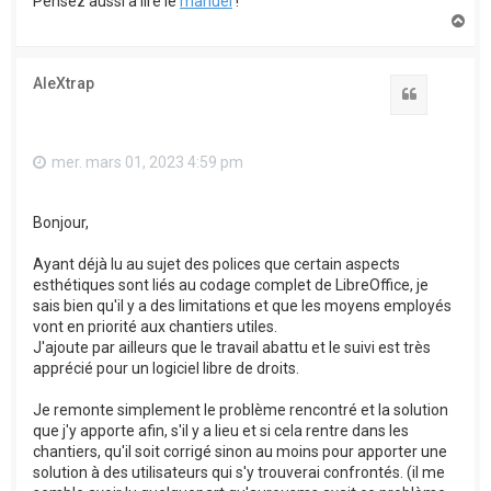
Pensez aussi à lire le
manuel
!
H
a
u
t
AleXtrap
Citation
mer. mars 01, 2023 4:59 pm
Bonjour,
Ayant déjà lu au sujet des polices que certain aspects
esthétiques sont liés au codage complet de LibreOffice, je
sais bien qu'il y a des limitations et que les moyens employés
vont en priorité aux chantiers utiles.
J'ajoute par ailleurs que le travail abattu et le suivi est très
apprécié pour un logiciel libre de droits.
Je remonte simplement le problème rencontré et la solution
que j'y apporte afin, s'il y a lieu et si cela rentre dans les
chantiers, qu'il soit corrigé sinon au moins pour apporter une
solution à des utilisateurs qui s'y trouverai confrontés. (il me