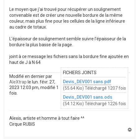
Le moyen que j'ai trouvé pour récupérer un soulignement
convenable est de créer une nouvelle bordure de la même
couleur, mais plus fine pour les cellules de la ligne inférieure
au cadre de totaux.
L'épaisseur de soulignement semble suivre l'épaisseur de la
bordure la plus basse de la page.
joint à ce message les fichiers sans la bordure fine ajoutée en
haut de J à N 64
FICHIERS JOINTS
Modifié en dernier par
Devis_DEV001 sans.pdf
AleXtrap
le lun. févr. 27,
2023 12:03 pm, modifié 1
(55.64 Kio) Téléchargé 1207 fois
fois.
Devis_DEV001 sans.ods
(54.12 Kio) Téléchargé 1226 fois
Alexis, artiste et homme à tout faire ^^
Cirque RUBIS
H
a