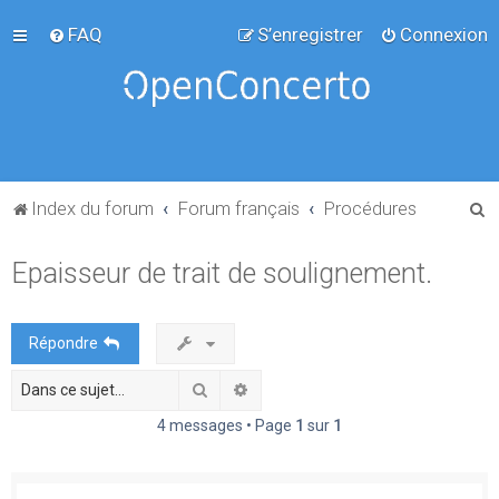
FAQ
S’enregistrer
Connexion
R
Index du forum
Forum français
Procédures
e
Epaisseur de trait de soulignement.
c
h
e
Répondre
r
Rechercher
Recherche avancée
c
h
4 messages • Page
1
sur
1
e
r