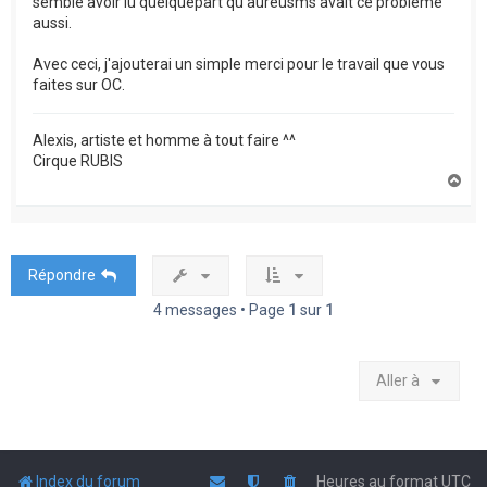
semble avoir lu quelquepart qu'aureusms avait ce problème
aussi.
Avec ceci, j'ajouterai un simple merci pour le travail que vous
faites sur OC.
Alexis, artiste et homme à tout faire ^^
Cirque RUBIS
H
a
u
t
Répondre
4 messages • Page
1
sur
1
Aller à
Index du forum
Heures au format
UTC