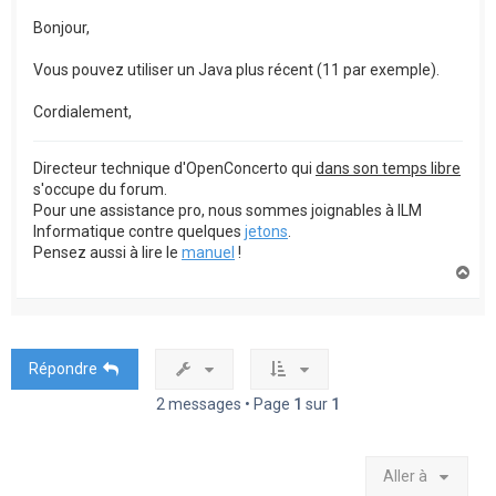
Bonjour,
Vous pouvez utiliser un Java plus récent (11 par exemple).
Cordialement,
Directeur technique d'OpenConcerto qui
dans son temps libre
s'occupe du forum.
Pour une assistance pro, nous sommes joignables à ILM
Informatique contre quelques
jetons
.
Pensez aussi à lire le
manuel
!
H
a
u
t
Répondre
2 messages • Page
1
sur
1
Aller à