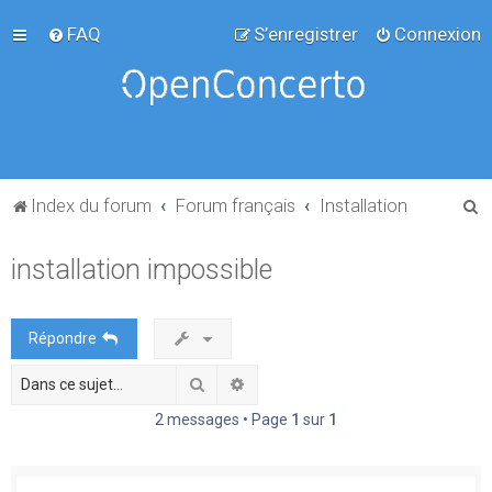
FAQ
S’enregistrer
Connexion
R
Index du forum
Forum français
Installation
e
installation impossible
c
h
e
Répondre
r
Rechercher
Recherche avancée
c
h
2 messages • Page
1
sur
1
e
r