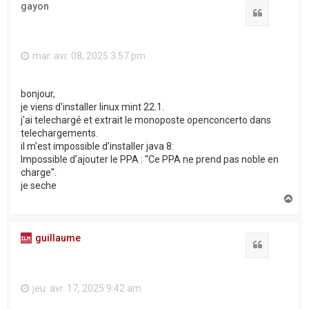
gayon
Citation
mar. avr. 08, 2025 3:57 pm
bonjour,
je viens d'installer linux mint 22.1.
j'ai telechargé et extrait le monoposte openconcerto dans
telechargements.
il m'est impossible d'installer java 8:
Impossible d’ajouter le PPA : ''Ce PPA ne prend pas noble en
charge''.
je seche
H
a
u
t
guillaume
Citation
jeu. avr. 17, 2025 9:42 am