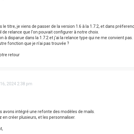
 le titre, je viens de passer de la version 1.6 à la 1.7.2, et dans préfere
l de relance que l'on pouvait configurer à notre choix.
n à disparue dans la 1.7.2 et j'ai la relance type qui ne me convient pas.
autre fonction que je n'ai pas trouvée ?
otre retour
 16, 2024 2:38 pm
us avons intégré une refonte des modèles de mails.
 en créer plusieurs, et les personnaliser.
t,