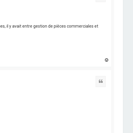
nces, il y avait entre gestion de pièces commerciales et
H
a
u
t
Citation