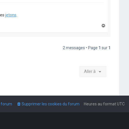
ues
jetons
.
H
a
u
t
2 messages • Page
1
sur
1
Aller à
u forum
Supprimer les cookies du forum
Heures au format
UTC