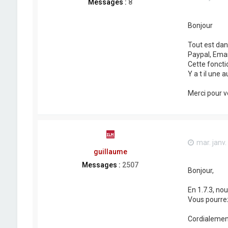
Messages :
8
Bonjour
Tout est dans
Paypal, Emai
Cette fonctio
Y a t il une 
Merci pour v
mar. janv.
guillaume
Messages :
2507
Bonjour,
En 1.7.3, no
Vous pourrez
Cordialemen