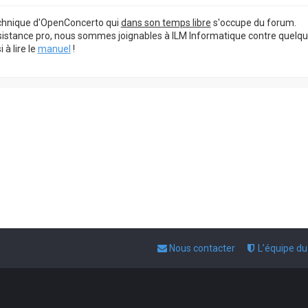
echnique d'OpenConcerto qui
dans son temps libre
s'occupe du forum.
sistance pro, nous sommes joignables à ILM Informatique contre quelq
à lire le
manuel
!
Nous contacter
L’équipe d