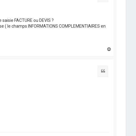
de saisie FACTURE ou DEVIS ?
 basse ( le champs INFORMATIONS COMPLEMENTIAIRES en
H
a
u
t
Citation