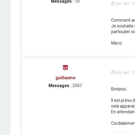
Messages :
10
jeu. avr. 
Comment augm
Je souhaite
particulier 
Merci
jeu. avr. 
guillaume
Messages :
2507
Bonjour,
Il est prévu
cela apparai
En attendant
Cordialemen