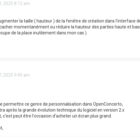
10, 2025 8:12 am
enter la taille ( hauteur ) de la fenêtre de création dans l'interface 
 cacher momentanément ou réduire la hauteur des parties haute et
occupe de la place inutilement dans mon cas ).
17, 2025 9:45 am
 de permettre ce genre de personnalisation dans OpenConcerto,
tra après la grande évolution technique du logiciel en version 2.x
, c'est peut être l'occasion d'acheter un écran plus grand.
t,