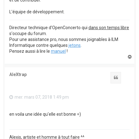
et de contribuer.
L'équipe de développement.
Directeur technique d'OpenConcerto qui
dans son temps libre
s'occupe du forum.
Pour une assistance pro, nous sommes joignables à ILM
Informatique contre quelques
jetons
.
Pensez aussi à lire le
manuel
!
H
a
u
t
AleXtrap
Citation
mer. mars 07, 2018 1:49 pm
en voila une idée qu'elle est bonne =)
Alexis, artiste et homme à tout faire ^^