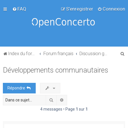
FAQ
S’enregistrer
Connexion
R
Index du forum
Forum français
Discussion générale
e
Développements communautaires
c
h
e
Répondre
r
Rechercher
Recherche avancée
c
h
4 messages • Page
1
sur
1
e
r