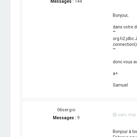
Messages :
144
Bonjour,
dans votre d
""
org.h2.jdbc.
connection(s
""
donc vous ave
a+
Samuel
06sergio
sam. mai 
Messages :
9
Bonjour à tou