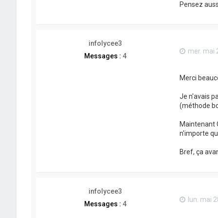
	at org.openconcerto.sql.PropsConfiguration$Addable.get(PropsConfiguratio
Pensez aussi 
	... 2 mor
Caused
	at org.postgresql.Driver$ConnectThread.getResult(Driver
	at org.postgresql.Driver.connect(Driver.ja
	at org.apache.commons.dbcp.DriverConnectionFactory.createConnection(DriverConnectionF
infolycee3
	at org.openconcerto.sql.model.SQLDataSource$4.makeObject(SQLDataSourc
mer. mai 
	at org.apache.commons.dbcp.BasicDataSource.validateConnectionFactory(BasicDataSou
Messages :
4
	at org.openconcerto.sql.model.SQLDataSource.createPoolableConnectionFactory(SQLDataSo
	at org.apache.commons.dbcp.BasicDataSource.createDataSource(BasicDataSour
	at org.apache.commons.dbcp.BasicDataSource.getConnection(BasicDataSourc
Merci beauc
	at org.openconcerto.sql.model.SQLDataSource.getRawConnection(SQLDataSour
Je n'avais pa
(méthode bour
Maintenant 
n'importe qu
Bref, ça avan
infolycee3
lun. mai 
Messages :
4