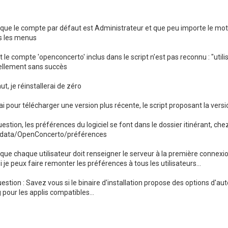
que le compte par défaut est Administrateur et que peu importe le mot de 
s les menus
le compte 'openconcerto' inclus dans le script n'est pas reconnu : "util
ellement sans succès
faut, je réinstallerai de zéro
ai pour télécharger une version plus récente, le script proposant la versi
stion, les préférences du logiciel se font dans le dossier itinérant, chez
ppdata/OpenConcerto/préférences
 que chaque utilisateur doit renseigner le serveur à la première connexion
si je peux faire remonter les préférences à tous les utilisateurs...
estion : Savez vous si le binaire d'installation propose des options d'au
pour les applis compatibles...