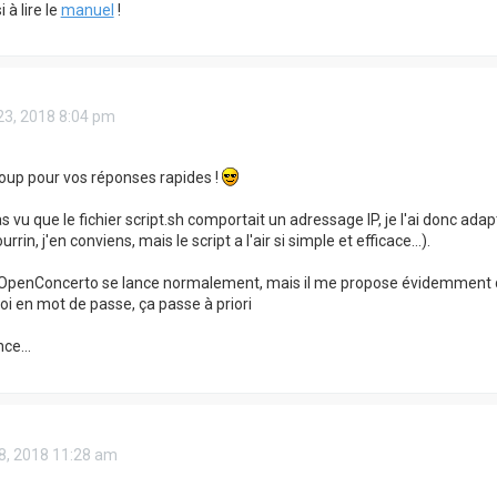
n.java:1005)

à lire le
manuel
!
e

 by: org.postgresql.util.PSQLException: La tentative de c
.java:359)

va:271)

actory.java:38)

e.java:1584)

23, 2018 8:04 pm
rce.java:1556)

urce.java:1599)

ce.java:1388)

e.java:1044)

oup pour vos réponses rapides !
ce.java:1386)

s vu que le fichier script.sh comportait un adressage IP, je l'ai donc adapt
rin, j'en conviens, mais le script a l'air si simple et efficace...).
OpenConcerto se lance normalement, mais il me propose évidemment d
oi en mot de passe, ça passe à priori
ce...
28, 2018 11:28 am