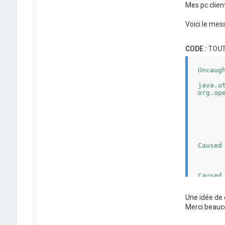
Mes pc client
Voici le mess
CODE :
TOUT
Uncaug
java.u
org.op
	at org.openconcerto.utils.ExceptionHandler.handle(ExceptionHandle
	at org.openconcerto.utils.ExceptionHandler.handle(ExceptionHandle
	at org.openconcerto.erp.config.Gestion$2.uncaughtException(Gestio
	at java.lang.ThreadGroup.uncaughtException(Unknow
	at java.lang.ThreadGroup.uncaughtException(Unknow
	at java.lang.Thread.dispatchUncaughtException(Unknow
Caused
	at org.openconcerto.sql.PropsConfiguration$Addable.get(PropsConfiguratio
	at org.openconcerto.sql.PropsConfiguration.getDirectory(PropsConfigurati
	at org.openconcerto.erp.config.Gestion.main(Gestion.
Caused
	at java.util.concurrent.FutureTask.report(Unknown
	at java.util.concurrent.FutureTask.get(Unknown
Une idée de 
	at org.openconcerto.sql.PropsConfiguration$Addable.get(PropsConfiguratio
	... 2 mor
Merci beauc
Caused
	at org.openconcerto.sql.model.SQLDataSource.getRawConnectionThrow(SQLDataSour