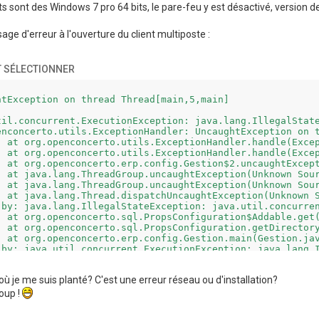
s sont des Windows 7 pro 64 bits, le pare-feu y est désactivé, version de
age d'erreur à l'ouverture du client multiposte :
 SÉLECTIONNER
htException on thread Thread[main,5,main]

til.concurrent.ExecutionException: java.lang.IllegalState
enconcerto.utils.ExceptionHandler: UncaughtException on t
r.java:129)

r.java:134)

n.java:201)

n Source)

n Source)

n Source)

 by: java.lang.IllegalStateException: java.util.concurren
n.java:1011)

on.java:1136)

java:314)

 by: java.util.concurrent.ExecutionException: java.lang.I
 Source)

 Source)

où je me suis planté? C'est une erreur réseau ou d'installation?
n.java:1007)

e

oup !
 by: java.lang.IllegalStateException: Impossible d'obteni
ce.java:1376)
