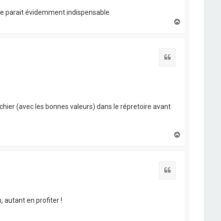
me parait évidemment indispensable
H
a
u
t
Citation
ichier (avec les bonnes valeurs) dans le répretoire avant
H
a
u
t
Citation
, autant en profiter !