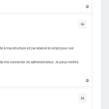
H
onnexion a échoué dans le délai imparti.

a
u
t
Citation
é à ma structure et j'ai relancé le script pour voir
e me connecter en administrateur. Je peux mettre
H
a
u
t
Citation