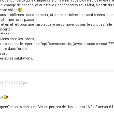
r Openconcerto qui à chaque version s'enrichit de plus en plus et est vr
j'ai changé de bécane, et ai installé Openconcerto sous Mint, à partir du
antise oblige
.
sans problèmes ; dans le menu j'ai bien mes icônes qui sont créées, et en 
) ... rien ne se passe.
 et en effet, pour une raison que je ne comprends pas, le script est allé m
ncerto !
ffit de :
s liens dans les icônes,
es droits dans le répertoire /opt/openconcerto, (avec un sudo chmod 777
entré dans l'ordre.
vir ...
lleures salutations.
23, 2018 12:47 pm
ous
 OpenConcerto dans une VM en partant de l'iso ubuntu 16.04.3 server 64 bi