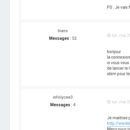
PS : Je vai
tvans
lun. mai 2
Messages :
52
bonjour
la connexion
si vous vous 
de lancer le l
idem pour les
infolycee3
lun. mai 2
Messages :
4
Je maitrise p
http://wwdeb
Merci pour t