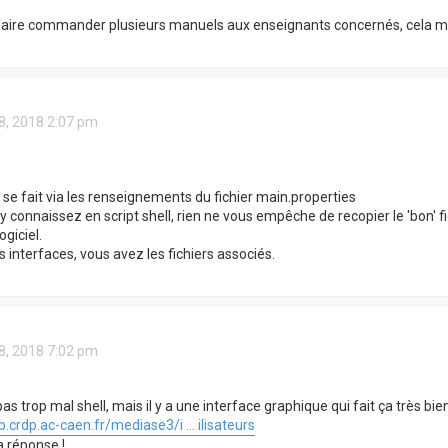
s faire commander plusieurs manuels aux enseignants concernés, cela 
8, 2018 2:07 pm
 se fait via les renseignements du fichier main.properties
y connaissez en script shell, rien ne vous empêche de recopier le 'bon' f
ogiciel.
 interfaces, vous avez les fichiers associés.
8, 2018 7:02 pm
as trop mal shell, mais il y a une interface graphique qui fait ça très bien
.crdp.ac-caen.fr/mediase3/i ... ilisateurs
a réponse !