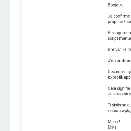
Bonjour,
Je confirme 
propose tou
Étrangement 
script manu
Bref, s'il le 
J'en profiter
Deuxième que
k:/profil/a
Cela signifie
Je vais voir 
Troisième qu
réseau wpkg 
Merci !
Mike