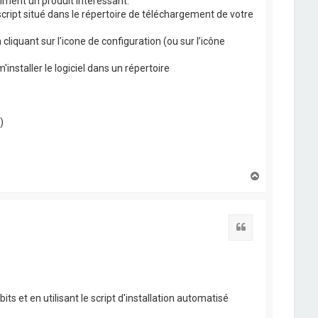
aiment un produit intéressant.
 script situé dans le répertoire de téléchargement de votre
cliquant sur l'icone de configuration (ou sur l’icône
'installer le logiciel dans un répertoire
)
H
a
u
t
Citation
ts et en utilisant le script d'installation automatisé