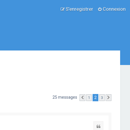
S’enregistrer
Connexion
25 messages
2
1
3
Précédente
Suivante
Citation