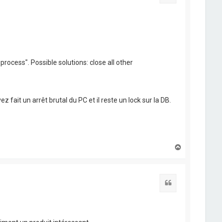
ocess". Possible solutions: close all other
fait un arrêt brutal du PC et il reste un lock sur la DB.
H
a
u
t
Citation