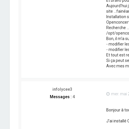
Et bravo pou
Aujourd'hui 
site ...fainé
Installation 
Openconcerto
Recherche ...
/opt/openco
Bon, il m'a su
- modifier le
- modifier l
Et tout est r
Si ça peut ser
Avec mes mei
infolycee3
mer. mai 
Messages :
4
Bonjour à t
J'ai installé