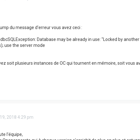
ump du message d'erreur vous avez ceci :
JdbcSQLException: Database may be already in use: "Locked by another pr
); use the server mode
z soit plusieurs instances de OC qui tournent en mémoire, soit vous avez 
19, 2018 4:29 pm
te l'équipe,