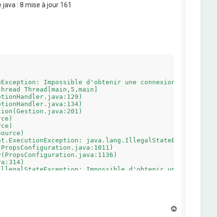
 java : 8 mise à jour 161
Exception: Impossible d'obtenir une connexion sur jdbc:p
hread Thread[main,5,main]

t.ExecutionException: java.lang.IllegalStateException: I
llegalStateException: Impossible d'obtenir une connexion
r une connexion sur jdbc:postgresql://10.207.219.243/Ope
H
a