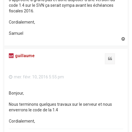
code 1.4 sur le SVN ça serait sympa avant les échéances
fiscales 2016.
Cordialement,
Samuel
H
a
u
t
guillaume
Citation
mer. févr. 10, 2016 5:55 pm
Bonjour,
Nous terminons quelques travaux sur le serveur et nous
enverrons le code de la 1.4
Cordialement,