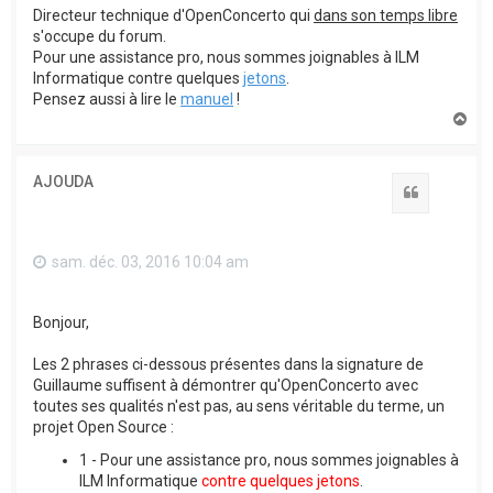
Directeur technique d'OpenConcerto qui
dans son temps libre
s'occupe du forum.
Pour une assistance pro, nous sommes joignables à ILM
Informatique contre quelques
jetons
.
Pensez aussi à lire le
manuel
!
H
a
u
t
AJOUDA
Citation
sam. déc. 03, 2016 10:04 am
Bonjour,
Les 2 phrases ci-dessous présentes dans la signature de
Guillaume suffisent à démontrer qu'OpenConcerto avec
toutes ses qualités n'est pas, au sens véritable du terme, un
projet Open Source :
1 - Pour une assistance pro, nous sommes joignables à
ILM Informatique
contre quelques jetons
.