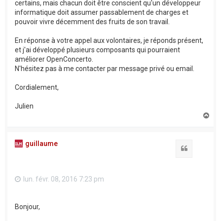
certains, mais chacun doit être conscient qu'un développeur
informatique doit assumer passablement de charges et
pouvoir vivre décemment des fruits de son travail.
En réponse à votre appel aux volontaires, je réponds présent,
et j'ai développé plusieurs composants qui pourraient
améliorer OpenConcerto.
N'hésitez pas à me contacter par message privé ou email.
Cordialement,
Julien
H
a
u
t
guillaume
Citation
lun. févr. 08, 2016 7:23 pm
Bonjour,