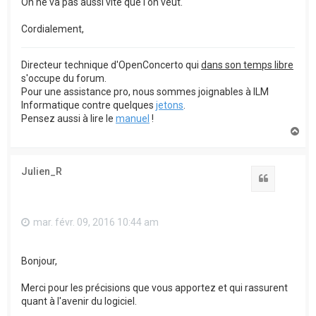
On ne va pas aussi vite que l'on veut.
Cordialement,
Directeur technique d'OpenConcerto qui
dans son temps libre
s'occupe du forum.
Pour une assistance pro, nous sommes joignables à ILM
Informatique contre quelques
jetons
.
Pensez aussi à lire le
manuel
!
H
a
u
t
Julien_R
Citation
mar. févr. 09, 2016 10:44 am
Bonjour,
Merci pour les précisions que vous apportez et qui rassurent
quant à l'avenir du logiciel.