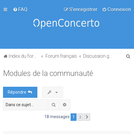
FAQ
S’enregistrer
Connexion
R
Index du forum
Forum français
Discussion générale
e
Modules de la communauté
c
h
e
Répondre
r
Rechercher
Recherche avancée
c
h
18 messages
1
2
Suivante
e
r