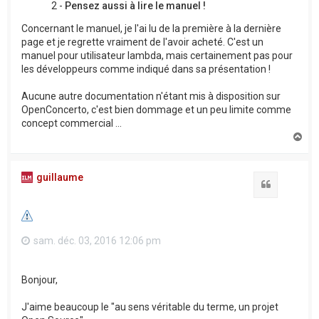
2 -
Pensez aussi à lire le manuel !
Concernant le manuel, je l'ai lu de la première à la dernière
page et je regrette vraiment de l'avoir acheté. C'est un
manuel pour utilisateur lambda, mais certainement pas pour
les développeurs comme indiqué dans sa présentation !
Aucune autre documentation n'étant mis à disposition sur
OpenConcerto, c'est bien dommage et un peu limite comme
concept commercial ...
H
a
u
t
guillaume
Citation
sam. déc. 03, 2016 12:06 pm
Bonjour,
J'aime beaucoup le "au sens véritable du terme, un projet