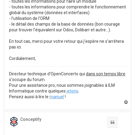
- toutes les informations pour faire un module
- toutes les informations pour comprendre le fonctionnement
global du système (données et interfaces)
- l'utilisation de l'ORM
- le détail des champs de la base de données (bon courage
pour trouver l'équivalent sur Odoo, Dolibarr et autre...).
En tout cas, merci pour votre retour qui j’espère ne s’arrêtera
pas ici.
Cordialement,
Directeur technique d'OpenConcerto qui
dans son temps libre
s'occupe du forum.
Pour une assistance pro, nous sommes joignables à ILM
Informatique contre quelques
jetons
.
Pensez aussi à lire le
manuel
!
H
a
u
t
Conceptify
Citation