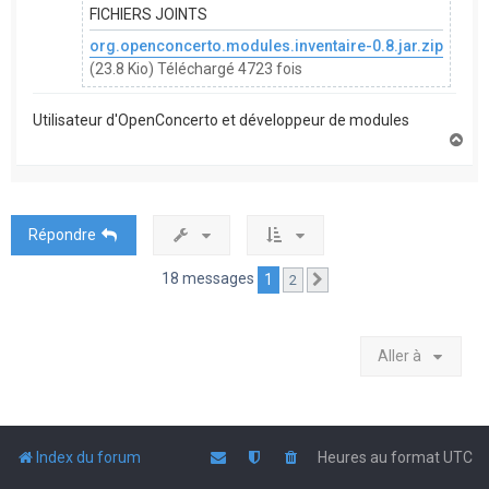
FICHIERS JOINTS
org.openconcerto.modules.inventaire-0.8.jar.zip
(23.8 Kio) Téléchargé 4723 fois
Utilisateur d'OpenConcerto et développeur de modules
H
a
u
t
Répondre
18 messages
1
2
Suivante
Aller à
Index du forum
Heures au format
UTC