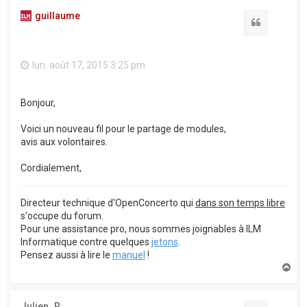
guillaume
Citation
lun. août 17, 2015 3:25 pm
Bonjour,
Voici un nouveau fil pour le partage de modules,
avis aux volontaires.
Cordialement,
Directeur technique d'OpenConcerto qui
dans son temps libre
s'occupe du forum.
Pour une assistance pro, nous sommes joignables à ILM
Informatique contre quelques
jetons
.
Pensez aussi à lire le
manuel
!
H
a
u
t
Julien_R