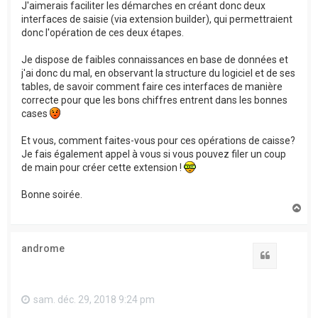
J'aimerais faciliter les démarches en créant donc deux
interfaces de saisie (via extension builder), qui permettraient
donc l'opération de ces deux étapes.
Je dispose de faibles connaissances en base de données et
j'ai donc du mal, en observant la structure du logiciel et de ses
tables, de savoir comment faire ces interfaces de manière
correcte pour que les bons chiffres entrent dans les bonnes
cases
Et vous, comment faites-vous pour ces opérations de caisse?
Je fais également appel à vous si vous pouvez filer un coup
de main pour créer cette extension !
Bonne soirée.
H
a
u
t
androme
Citation
sam. déc. 29, 2018 9:24 pm