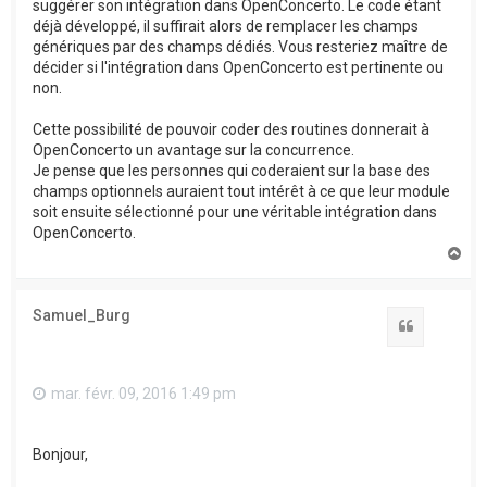
suggérer son intégration dans OpenConcerto. Le code étant
déjà développé, il suffirait alors de remplacer les champs
génériques par des champs dédiés. Vous resteriez maître de
décider si l'intégration dans OpenConcerto est pertinente ou
non.
Cette possibilité de pouvoir coder des routines donnerait à
OpenConcerto un avantage sur la concurrence.
Je pense que les personnes qui coderaient sur la base des
champs optionnels auraient tout intérêt à ce que leur module
soit ensuite sélectionné pour une véritable intégration dans
OpenConcerto.
H
a
u
t
Samuel_Burg
Citation
mar. févr. 09, 2016 1:49 pm
Bonjour,