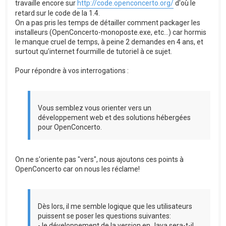
travaille encore sur
http://code.openconcerto.org/
d'où le
retard sur le code de la 1.4.
On a pas pris les temps de détailler comment packager les
installeurs (OpenConcerto-monoposte.exe, etc...) car hormis
le manque cruel de temps, à peine 2 demandes en 4 ans, et
surtout qu'internet fourmille de tutoriel à ce sujet.
Pour répondre à vos interrogations :
Vous semblez vous orienter vers un
développement web et des solutions hébergées
pour OpenConcerto.
On ne s'oriente pas "vers", nous ajoutons ces points à
OpenConcerto car on nous les réclame!
Dès lors, il me semble logique que les utilisateurs
puissent se poser les questions suivantes:
- le développement de la version en Java sera-t-il