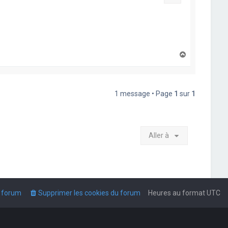
H
a
u
t
1 message • Page
1
sur
1
Aller à
u forum
Supprimer les cookies du forum
Heures au format
UTC