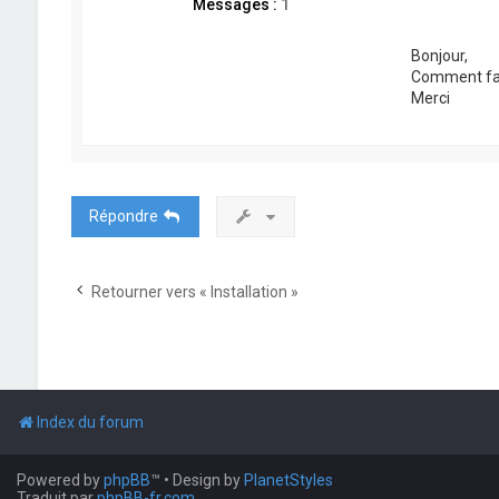
Messages :
1
Bonjour,
Comment fair
Merci
Répondre
Retourner vers « Installation »
Index du forum
Powered by
phpBB
™
• Design by
PlanetStyles
Traduit par
phpBB-fr.com