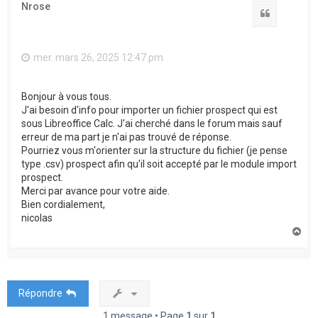
Nrose
Citation
mer. mars 26, 2025 12:47 pm
Bonjour à vous tous.
J'ai besoin d'info pour importer un fichier prospect qui est
sous Libreoffice Calc. J'ai cherché dans le forum mais sauf
erreur de ma part je n'ai pas trouvé de réponse.
Pourriez vous m'orienter sur la structure du fichier (je pense
type .csv) prospect afin qu'il soit accepté par le module import
prospect.
Merci par avance pour votre aide.
Bien cordialement,
nicolas
H
a
u
t
Répondre
1 message • Page
1
sur
1