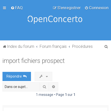
FAQ
S’enregistrer
Connexion
R
Index du forum
Forum français
Procédures
e
import fichiers prospect
c
h
e
Répondre
r
Rechercher
Recherche avancée
c
h
1 message • Page
1
sur
1
e
r