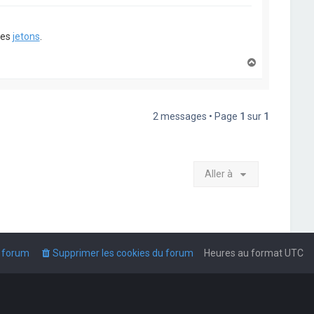
ues
jetons
.
H
a
u
t
2 messages • Page
1
sur
1
Aller à
u forum
Supprimer les cookies du forum
Heures au format
UTC