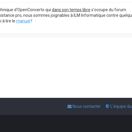
echnique d'OpenConcerto qui
dans son temps libre
s'occupe du forum.
sistance pro, nous sommes joignables à ILM Informatique contre quelq
à lire le
manuel
!
Nous contacter
L’équipe d