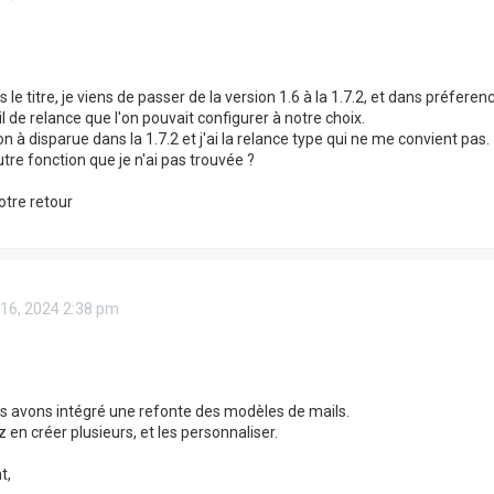
 le titre, je viens de passer de la version 1.6 à la 1.7.2, et dans préfere
l de relance que l'on pouvait configurer à notre choix.
n à disparue dans la 1.7.2 et j'ai la relance type qui ne me convient pas.
autre fonction que je n'ai pas trouvée ?
otre retour
 16, 2024 2:38 pm
us avons intégré une refonte des modèles de mails.
 en créer plusieurs, et les personnaliser.
t,