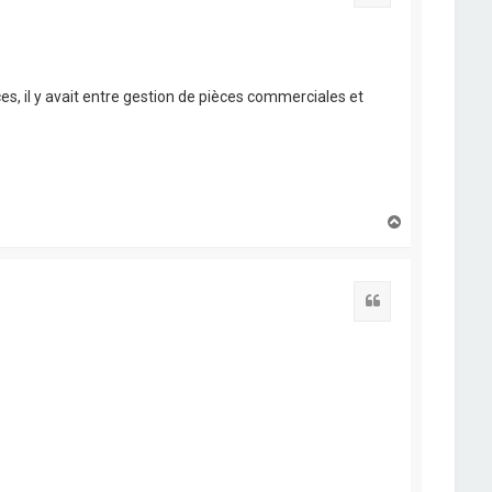
nces, il y avait entre gestion de pièces commerciales et
H
a
u
t
Citation