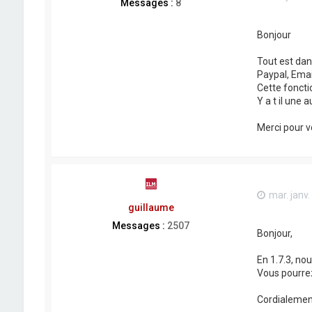
Messages :
8
Bonjour
Tout est dans
Paypal, Emai
Cette fonctio
Y a t il une 
Merci pour v
mar. janv.
guillaume
Messages :
2507
Bonjour,
En 1.7.3, no
Vous pourrez
Cordialemen