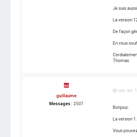
Je suis auss
La version 1
De façon gén
En vous souh
Cordialemen
Thomas
ven. avr. 
guillaume
Messages :
2507
Bonjour,
La version 1
Vous pouvez u