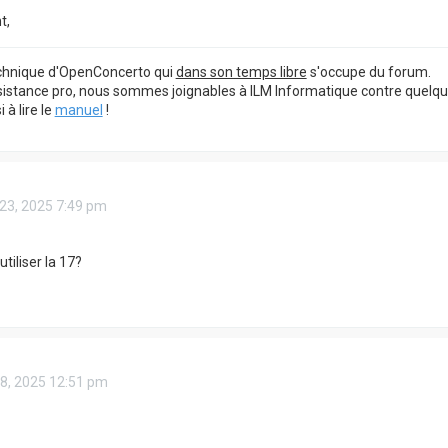
t,
echnique d'OpenConcerto qui
dans son temps libre
s'occupe du forum.
sistance pro, nous sommes joignables à ILM Informatique contre quelq
à lire le
manuel
!
 23, 2025 7:49 pm
tiliser la 17?
18, 2025 12:51 pm