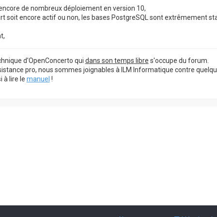
encore de nombreux déploiement en version 10,
rt soit encore actif ou non, les bases PostgreSQL sont extrêmement sta
t,
echnique d'OpenConcerto qui
dans son temps libre
s'occupe du forum.
sistance pro, nous sommes joignables à ILM Informatique contre quelq
à lire le
manuel
!