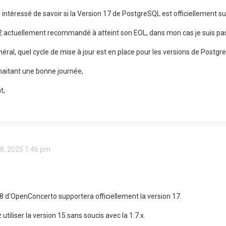
i intéressé de savoir si la Version 17 de PostgreSQL est officiellement s
2 actuellement recommandé à atteint son EOL, dans mon cas je suis pass
éral, quel cycle de mise à jour est en place pour les versions de Postgre
aitant une bonne journée,
t,
18, 2025 1:46 pm
.8 d'OpenConcerto supportera officiellement la version 17.
tiliser la version 15 sans soucis avec la 1.7.x.