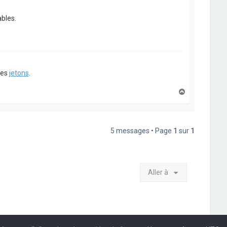
bles.
ues
jetons
.
H
a
u
t
5 messages • Page
1
sur
1
Aller à