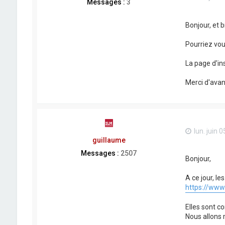
Messages :
3
Bonjour, et b
Pourriez vou
La page d'in
Merci d'ava
lun. juin 
guillaume
Messages :
2507
Bonjour,
A ce jour, le
https://www.
Elles sont 
Nous allons 