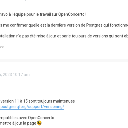
ravo à l'équipe pour le travail sur OpenConcerto !
s me confirmer quelle est la dernière version de Postgres qui fonctio
stallation n'a pas été mise à jour et parle toujours de versions qui sont
nce
05, 2023 10:17 am
s version 11 à 15 sont toujours maintenues :
postgresql.org/support/versioning/
compatibles avec OpenConcerto.
mettre à jour la page