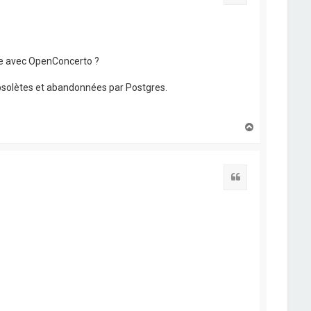
nne avec OpenConcerto ?
 obsolètes et abandonnées par Postgres.
H
a
u
t
Citation