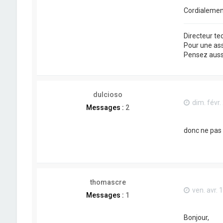
Cordialemen
Directeur t
Pour une as
Pensez aussi 
dulcioso
dim. févr.
Messages :
2
donc ne pas u
thomascre
ven. avr. 
Messages :
1
Bonjour,