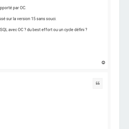
upporté par OC.
é sur la version 15 sans souci.
SQL avec OC ? du best effort ou un cycle défini ?
H
a
u
t
Citation