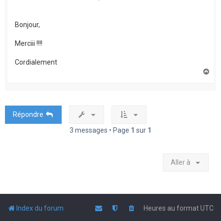
Bonjour,
Merciii !!!!
Cordialement
H
a
u
t
Répondre
3 messages • Page
1
sur
1
Aller à
Index du forum
Heures au format
UTC