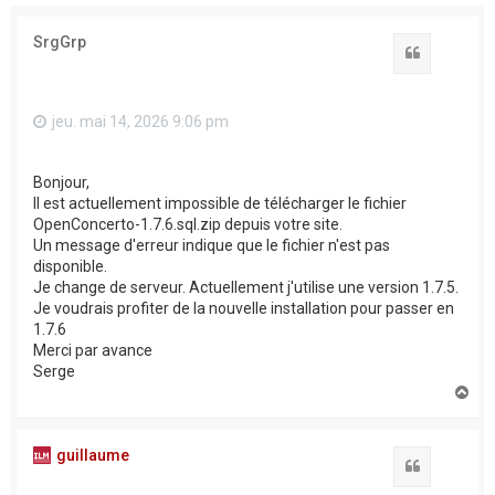
SrgGrp
Citation
jeu. mai 14, 2026 9:06 pm
Bonjour,
Il est actuellement impossible de télécharger le fichier
OpenConcerto-1.7.6.sql.zip depuis votre site.
Un message d'erreur indique que le fichier n'est pas
disponible.
Je change de serveur. Actuellement j'utilise une version 1.7.5.
Je voudrais profiter de la nouvelle installation pour passer en
1.7.6
Merci par avance
Serge
H
a
u
t
guillaume
Citation