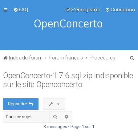
FAQ
S’enregistrer
Connexion
R
Index du forum
Forum français
Procédures
e
OpenConcerto-1.7.6.sql.zip indisponible
c
sur le site Openconcerto
h
e
r
Répondre
c
Rechercher
Recherche avancée
h
e
3 messages • Page
1
sur
1
r