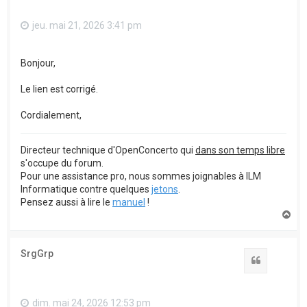
jeu. mai 21, 2026 3:41 pm
Bonjour,
Le lien est corrigé.
Cordialement,
Directeur technique d'OpenConcerto qui
dans son temps libre
s'occupe du forum.
Pour une assistance pro, nous sommes joignables à ILM
Informatique contre quelques
jetons
.
Pensez aussi à lire le
manuel
!
H
a
u
t
SrgGrp
Citation
dim. mai 24, 2026 12:53 pm