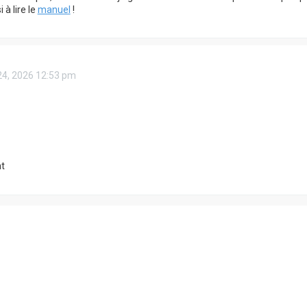
à lire le
manuel
!
24, 2026 12:53 pm
t