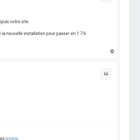
puis votre site.
 la nouvelle installation pour passer en 1.7.6
H
a
u
t
Citation
ues
jetons
.