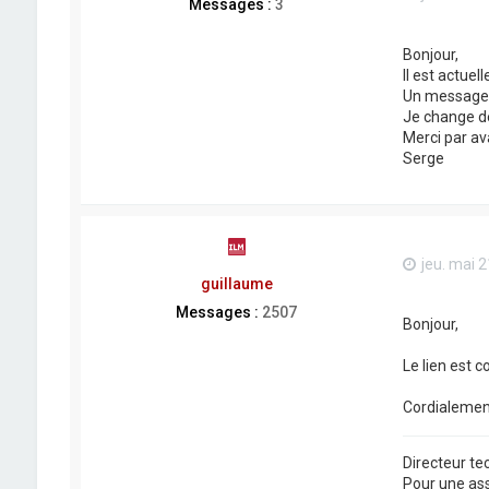
Messages :
3
Bonjour,
Il est actuel
Un message d
Je change de 
Merci par a
Serge
jeu. mai 2
guillaume
Messages :
2507
Bonjour,
Le lien est co
Cordialemen
Directeur t
Pour une as