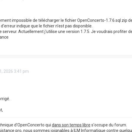
lement impossible de télécharger le fichier OpenConcerto-1.7.6.sql.zip de
'erreur indique que le fichier n'est pas disponible.
serveur. Actuellement j'utilise une version 1.7.5. Je voudrais profiter de
vance
1, 2026 3:41 pm
rrigé.
t,
echnique d'OpenConcerto qui
dans son temps libre
s'occupe du forum.
sistance pro, nous sommes joignables à ILM Informatique contre quelq