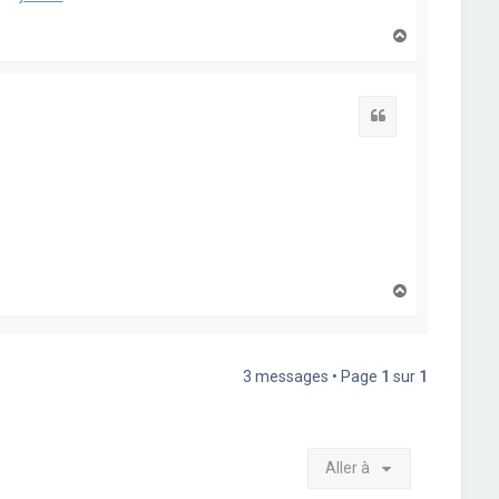
H
a
u
t
Citation
H
a
u
t
3 messages • Page
1
sur
1
Aller à