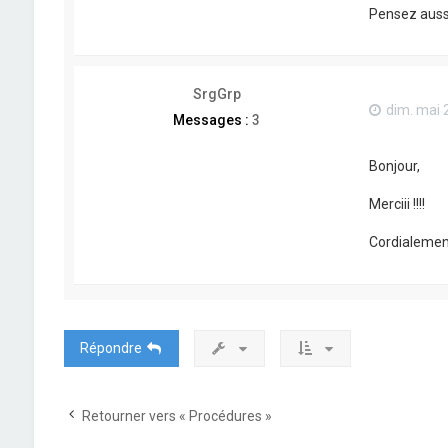
Pensez aussi 
SrgGrp
dim. mai 
Messages :
3
Bonjour,
Merciii !!!!
Cordialemen
Répondre
Retourner vers « Procédures »