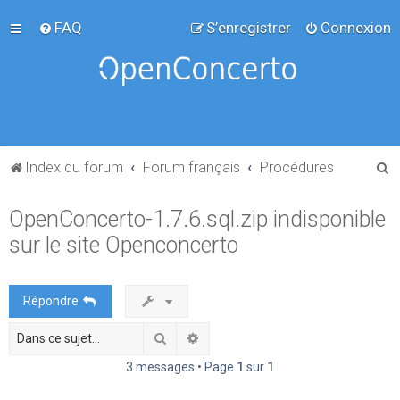
FAQ
S’enregistrer
Connexion
R
Index du forum
Forum français
Procédures
e
OpenConcerto-1.7.6.sql.zip indisponible
c
sur le site Openconcerto
h
e
r
Répondre
c
Rechercher
Recherche avancée
h
e
3 messages • Page
1
sur
1
r