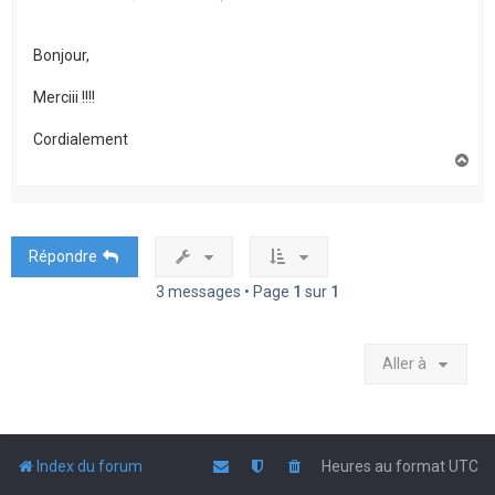
Bonjour,
Merciii !!!!
Cordialement
H
a
u
t
Répondre
3 messages • Page
1
sur
1
Aller à
Index du forum
Heures au format
UTC