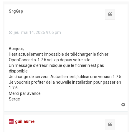
SrgGrp
Citation
jeu. mai 14, 2026 9:06 pm
Bonjour,
Il est actuellement impossible de télécharger le fichier
OpenConcerto-1.7.6.sql.zip depuis votre site.
Un message d'erreur indique que le fichier n'est pas
disponible.
Je change de serveur. Actuellement j'utilise une version 1.7.5.
Je voudrais profiter de la nouvelle installation pour passer en
1.7.6
Merci par avance
Serge
H
a
u
t
guillaume
Citation