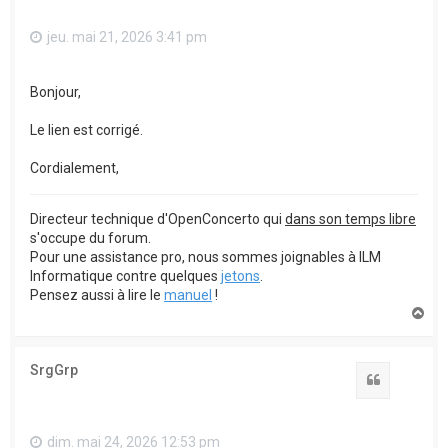
jeu. mai 21, 2026 3:41 pm
Bonjour,
Le lien est corrigé.
Cordialement,
Directeur technique d'OpenConcerto qui
dans son temps libre
s'occupe du forum.
Pour une assistance pro, nous sommes joignables à ILM
Informatique contre quelques
jetons
.
Pensez aussi à lire le
manuel
!
H
a
u
t
SrgGrp
Citation
dim. mai 24, 2026 12:53 pm