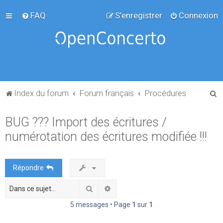
FAQ
S’enregistrer
Connexion
R
Index du forum
Forum français
Procédures
e
BUG ??? Import des écritures /
c
numérotation des écritures modifiée !!!
h
e
r
Répondre
c
Rechercher
Recherche avancée
h
e
5 messages • Page
1
sur
1
r