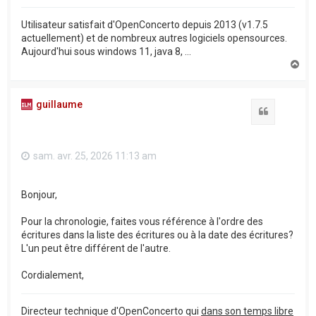
Utilisateur satisfait d'OpenConcerto depuis 2013 (v1.7.5
actuellement) et de nombreux autres logiciels opensources.
Aujourd'hui sous windows 11, java 8, ...
H
a
u
t
guillaume
Citation
sam. avr. 25, 2026 11:13 am
Bonjour,
Pour la chronologie, faites vous référence à l'ordre des
écritures dans la liste des écritures ou à la date des écritures?
L'un peut être différent de l'autre.
Cordialement,
Directeur technique d'OpenConcerto qui
dans son temps libre