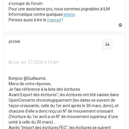
s'occupe du forum.
Pour une assistance pro, nous sommes joignables à ILM
Informatique contre quelques
jetons
.
Pensez aussi à lire le
manuel
!
H
a
u
t
plotek
Citation
lun. avr. 27, 2026 6:10 am
Bonjour @Guillaume,
Merci de votre réponse,
Je fais référence à la liste des écritures.
Avant Export des écritures", les écritures ont été saisies dans
OpenConcerto chronologiquement (les dates se suivent de
façon croissante, celle du 1er avril après le 30 mars, donc), et
chacune d'elle a donc reçu un N° de mouvement croissant
(l'écriture du 1er avril a un N° de mouvement supérieur d'une
unité à celle du 30 mars) ...
Après "Import des écritures FEC", les écritures se suivent