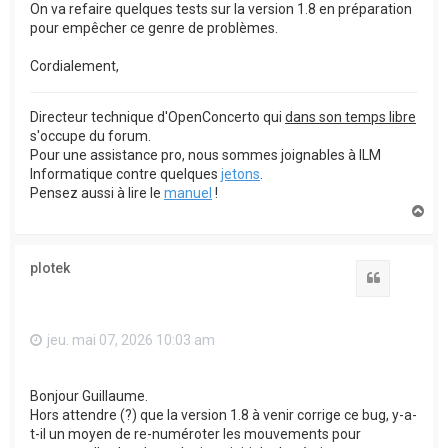
On va refaire quelques tests sur la version 1.8 en préparation
pour empêcher ce genre de problèmes.
Cordialement,
Directeur technique d'OpenConcerto qui
dans son temps libre
s'occupe du forum.
Pour une assistance pro, nous sommes joignables à ILM
Informatique contre quelques
jetons
.
Pensez aussi à lire le
manuel
!
H
a
u
t
plotek
Citation
jeu. mai 07, 2026 10:03 am
Bonjour Guillaume.
Hors attendre (?) que la version 1.8 à venir corrige ce bug, y-a-
t-il un moyen de re-numéroter les mouvements pour