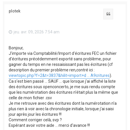
plotek
Citation
jeu. avr. 09, 2026 7:54 am
Bonjour,
J'importe via Comptabilité/Import d'écritures FEC un fichier
d'écritures précédemment exporté sans problème, pour
gagner du temps en ne ressaisissant pas les écritures (cf
description du premier problème ren,contré ici :
viewtopic.php?f=2&t=3837&hilit=import+d ... A9critures
).
Ca s'est bien passé ... SAUF ... que lorsque j'ai affiché la liste
des écritures sous openconcerto, je me suis rendu compte
que les numérotation des écritures n'était plus la même que
celle de mon fichier .csv
Je me retrouve avec des écritures dont la numérotation n'a
plus rien à voir avec la chronologie initiale, lorsque j'ai saisi
jour après jour les écritures !!!
Comment corriger celà, svp ?
Espérant avoir votre aide ... merci d'avance !!!