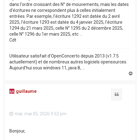
dans l'ordre croissant des N° de mouvements, mais les dates
d'écritures ne correspondent plus à celles initialement
entrées. Par exemple, l'écriture 1292 est datée du 2 avril
2025, l'écriture 1293 est datée du 4 janvier 2025, l'écriture
1294 du 21 mars 2025, celle N° 1295 du 2 décembre 2025,
celle N° 1296 du 1er mars 2025, etc ...
Cdt
Utilisateur satisfait d'OpenConcerto depuis 2013 (v1.7.5
actuellement) et de nombreux autres logiciels opensources.
Aujourd'hui sous windows 11, java 8, ...
H
a
u
t
guillaume
Citation
mar. mai 05, 2026 9:52 pm
Bonjour,