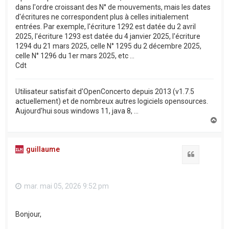
dans l'ordre croissant des N° de mouvements, mais les dates
d'écritures ne correspondent plus à celles initialement
entrées. Par exemple, l'écriture 1292 est datée du 2 avril
2025, l'écriture 1293 est datée du 4 janvier 2025, l'écriture
1294 du 21 mars 2025, celle N° 1295 du 2 décembre 2025,
celle N° 1296 du 1er mars 2025, etc ...
Cdt
Utilisateur satisfait d'OpenConcerto depuis 2013 (v1.7.5
actuellement) et de nombreux autres logiciels opensources.
Aujourd'hui sous windows 11, java 8, ...
H
a
u
t
guillaume
Citation
mar. mai 05, 2026 9:52 pm
Bonjour,