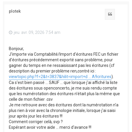
plotek
Citation
jeu. avr. 09, 2026 7:54 am
Bonjour,
J'importe via Comptabilité/Import d'écritures FEC un fichier
d'écritures précédemment exporté sans problème, pour
gagner du temps en ne ressaisissant pas les écritures (cf
description du premier problème ren,contré ici :
viewtopic.php?f=2&t=3837&hilit=import+d ... A9critures
).
Ca s'est bien passé ... SAUF ... que lorsque j'ai affiché la liste
des écritures sous openconcerto, je me suis rendu compte
que les numérotation des écritures n'était plus la même que
celle de mon fichier .csv
Je me retrouve avec des écritures dont la numérotation n'a
plus rien à voir avec la chronologie initiale, lorsque j'ai saisi
jour après jour les écritures !!!
Comment corriger celà, svp ?
Espérant avoir votre aide ... merci d'avance !!!