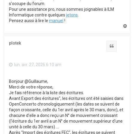
s'occupe du forum.
Pour une assistance pro, nous sommes joignables à ILM
Informatique contre quelques
jetons
.
Pensez aussi à lire le
manuel
!
H
a
u
t
plotek
Citation
lun. avr. 27, 2026 6:10 am
Bonjour @Guillaume,
Merci de votre réponse,
Je fais référence à la liste des écritures.
Avant Export des écritures", les écritures ont été saisies dans
OpenConcerto chronologiquement (les dates se suivent de
façon croissante, celle du 1er avril après le 30 mars, donc), et
chacune d'elle a donc reçu un N° de mouvement croissant
(l'écriture du 1er avril a un N° de mouvement supérieur d'une
unité à celle du 30 mars) ...
Après "Import des écritures FEC", les écritures se suivent