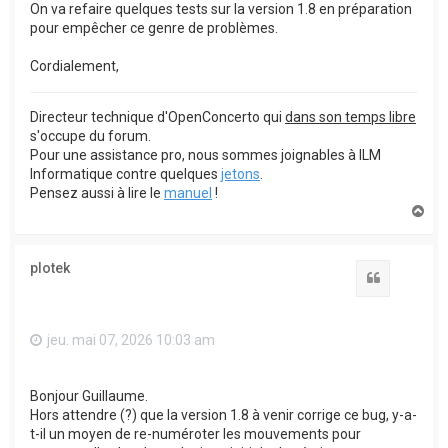
On va refaire quelques tests sur la version 1.8 en préparation
pour empêcher ce genre de problèmes.
Cordialement,
Directeur technique d'OpenConcerto qui
dans son temps libre
s'occupe du forum.
Pour une assistance pro, nous sommes joignables à ILM
Informatique contre quelques
jetons
.
Pensez aussi à lire le
manuel
!
H
a
u
t
plotek
Citation
jeu. mai 07, 2026 10:03 am
Bonjour Guillaume.
Hors attendre (?) que la version 1.8 à venir corrige ce bug, y-a-
t-il un moyen de re-numéroter les mouvements pour