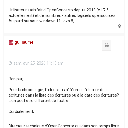
Utilisateur satisfait d'OpenConcerto depuis 2013 (v1.7.5
actuellement) et de nombreux autres logiciels opensources.
Aujourd'hui sous windows 11, java 8, ...
H
a
u
t
guillaume
Citation
sam. avr. 25, 2026 11:13 am
Bonjour,
Pour la chronologie, faites vous référence à l'ordre des
écritures dans la liste des écritures ou à la date des écritures?
L'un peut être différent de l'autre.
Cordialement,
Directeur technique d'OpenConcerto qui
dans son temps libre