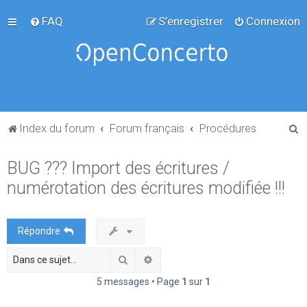
FAQ
S’enregistrer
Connexion
R
Index du forum
Forum français
Procédures
e
BUG ??? Import des écritures /
c
numérotation des écritures modifiée !!!
h
e
r
Répondre
c
Rechercher
Recherche avancée
h
e
5 messages • Page
1
sur
1
r