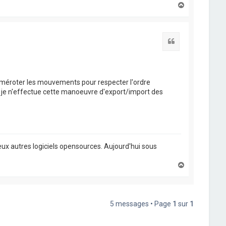
H
a
u
t
Citation
-numéroter les mouvements pour respecter l'ordre
que je n'effectue cette manoeuvre d'export/import des
ux autres logiciels opensources. Aujourd'hui sous
H
a
u
t
5 messages • Page
1
sur
1