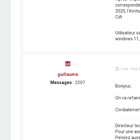
correspondent
2025, l'écri
Cdt
Utilisateur 
windows 11, j
mar. mai 
guillaume
Messages :
2507
Bonjour,
On va refair
Cordialemen
Directeur t
Pour une as
Pensez aussi 