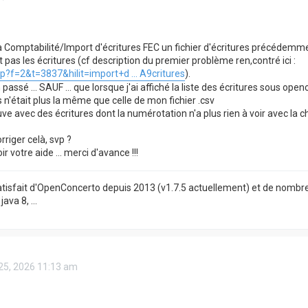
a Comptabilité/Import d'écritures FEC un fichier d'écritures précédem
 pas les écritures (cf description du premier problème ren,contré ici :
p?f=2&t=3837&hilit=import+d ... A9critures
).
 passé ... SAUF ... que lorsque j'ai affiché la liste des écritures sous 
s n'était plus la même que celle de mon fichier .csv
e avec des écritures dont la numérotation n'a plus rien à voir avec la chron
iger celà, svp ?
r votre aide ... merci d'avance !!!
satisfait d'OpenConcerto depuis 2013 (v1.7.5 actuellement) et de nombre
ava 8, ...
 25, 2026 11:13 am