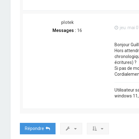
plotek
jeu. mai 
Messages :
16
Bonjour Guil
Hors attendr
chronologiqu
écritures) ?
Si pas de mo
Cordialemen
Utilisateur 
windows 11, j
Répondre