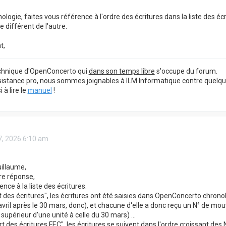
ologie, faites vous référence à l'ordre des écritures dans la liste des éc
e différent de l'autre.
t,
echnique d'OpenConcerto qui
dans son temps libre
s'occupe du forum.
sistance pro, nous sommes joignables à ILM Informatique contre quelq
à lire le
manuel
!
27, 2026 6:10 am
illaume,
re réponse,
ence à la liste des écritures.
 des écritures", les écritures ont été saisies dans OpenConcerto chrono
avril après le 30 mars, donc), et chacune d'elle a donc reçu un N° de mou
périeur d'une unité à celle du 30 mars) ...
t des écritures FEC", les écritures se suivent dans l'ordre croissant de