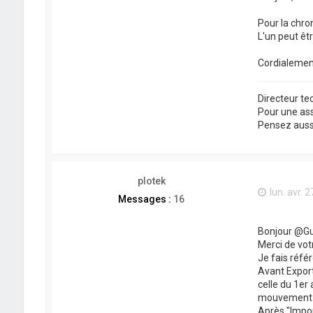
Pour la chron
L'un peut êtr
Cordialemen
Directeur t
Pour une as
Pensez aussi 
plotek
lun. avr. 
Messages :
16
Bonjour @Gu
Merci de vot
Je fais référ
Avant Export
celle du 1er 
mouvement su
Après "Impor