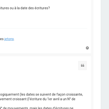
ritures ou à la date des écritures?
ues
jetons
.
H
a
u
t
Citation
logiquement (les dates se suivent de façon croissante,
vement croissant (l'écriture du 1er avril a un N° de
s N° de mouvements, mais les dates d'écritures ne