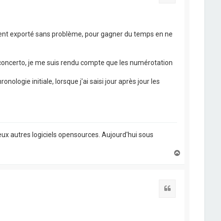
ment exporté sans problème, pour gagner du temps en ne
openconcerto, je me suis rendu compte que les numérotation
ologie initiale, lorsque j'ai saisi jour après jour les
ux autres logiciels opensources. Aujourd'hui sous
H
a
u
t
Citation