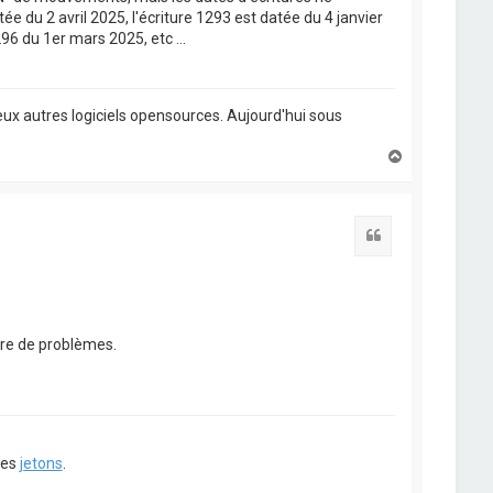
ée du 2 avril 2025, l'écriture 1293 est datée du 4 janvier
96 du 1er mars 2025, etc ...
ux autres logiciels opensources. Aujourd'hui sous
H
a
u
t
Citation
nre de problèmes.
ues
jetons
.