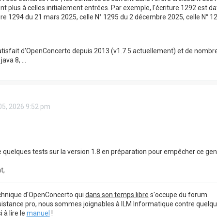
 plus à celles initialement entrées. Par exemple, l'écriture 1292 est dat
ture 1294 du 21 mars 2025, celle N° 1295 du 2 décembre 2025, celle N° 12
satisfait d'OpenConcerto depuis 2013 (v1.7.5 actuellement) et de nombre
ava 8, ...
05, 2026 9:52 pm
e quelques tests sur la version 1.8 en préparation pour empêcher ce ge
t,
echnique d'OpenConcerto qui
dans son temps libre
s'occupe du forum.
sistance pro, nous sommes joignables à ILM Informatique contre quelq
à lire le
manuel
!