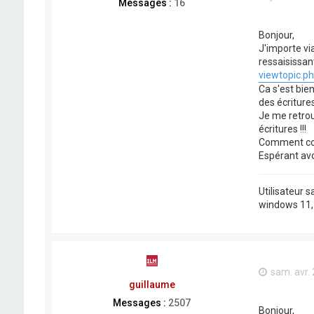
Messages :
16
Bonjour,
J'importe vi
ressaisissant
viewtopic.ph
Ca s'est bien
des écriture
Je me retrouv
écritures !!!
Comment corr
Espérant avoi
Utilisateur 
windows 11, j
sam. avr.
guillaume
Messages :
2507
Bonjour,