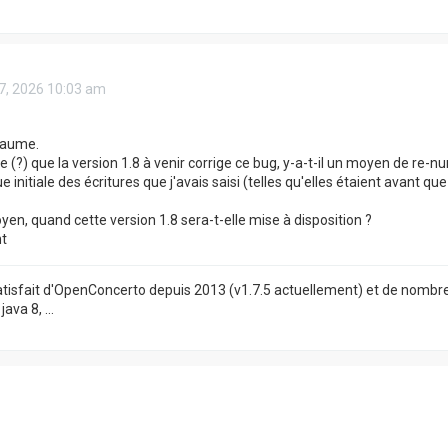
07, 2026 10:03 am
laume.
e (?) que la version 1.8 à venir corrige ce bug, y-a-t-il un moyen de re
e initiale des écritures que j'avais saisi (telles qu'elles étaient avant 
yen, quand cette version 1.8 sera-t-elle mise à disposition ?
t
satisfait d'OpenConcerto depuis 2013 (v1.7.5 actuellement) et de nombre
ava 8, ...