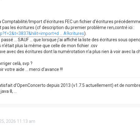
a Comptabilité/Import d'écritures FEC un fichier d'écritures précédem
 pas les écritures (cf description du premier problème ren,contré ici :
p?f=2&t=3837&hilit=import+d ... A9critures
).
 passé ... SAUF ... que lorsque j'ai affiché la liste des écritures sous 
s n'était plus la même que celle de mon fichier .csv
e avec des écritures dont la numérotation n'a plus rien à voir avec la chron
iger celà, svp ?
r votre aide ... merci d'avance !!!
satisfait d'OpenConcerto depuis 2013 (v1.7.5 actuellement) et de nombre
ava 8, ...
 25, 2026 11:13 am