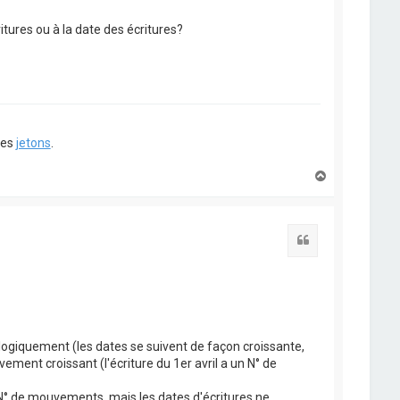
ritures ou à la date des écritures?
ues
jetons
.
H
a
u
t
Citation
logiquement (les dates se suivent de façon croissante,
vement croissant (l'écriture du 1er avril a un N° de
s N° de mouvements, mais les dates d'écritures ne