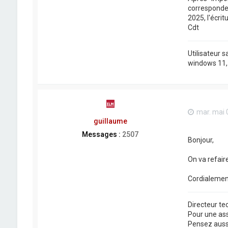
correspondent
2025, l'écri
Cdt
Utilisateur 
windows 11, j
mar. mai 
guillaume
Messages :
2507
Bonjour,
On va refair
Cordialemen
Directeur t
Pour une as
Pensez aussi 