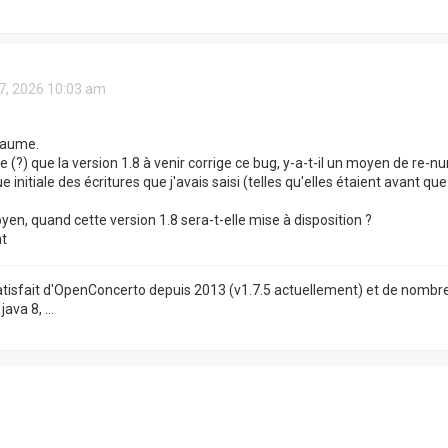
07, 2026 10:03 am
laume.
e (?) que la version 1.8 à venir corrige ce bug, y-a-t-il un moyen de re
e initiale des écritures que j'avais saisi (telles qu'elles étaient avant 
yen, quand cette version 1.8 sera-t-elle mise à disposition ?
t
satisfait d'OpenConcerto depuis 2013 (v1.7.5 actuellement) et de nombre
ava 8, ...