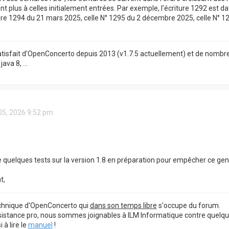
 plus à celles initialement entrées. Par exemple, l'écriture 1292 est dat
ture 1294 du 21 mars 2025, celle N° 1295 du 2 décembre 2025, celle N° 12
satisfait d'OpenConcerto depuis 2013 (v1.7.5 actuellement) et de nombre
ava 8, ...
05, 2026 9:52 pm
e quelques tests sur la version 1.8 en préparation pour empêcher ce ge
t,
echnique d'OpenConcerto qui
dans son temps libre
s'occupe du forum.
sistance pro, nous sommes joignables à ILM Informatique contre quelq
à lire le
manuel
!