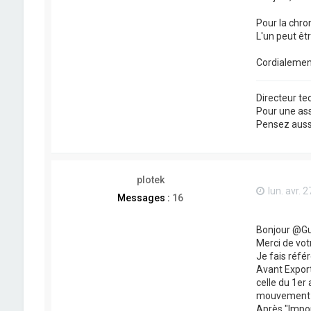
Pour la chron
L'un peut êtr
Cordialemen
Directeur t
Pour une as
Pensez aussi 
plotek
lun. avr. 
Messages :
16
Bonjour @Gu
Merci de vot
Je fais référ
Avant Export
celle du 1er 
mouvement su
Après "Impor