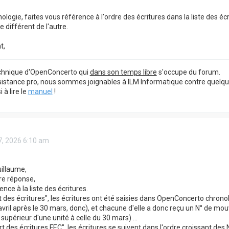
ologie, faites vous référence à l'ordre des écritures dans la liste des éc
e différent de l'autre.
t,
echnique d'OpenConcerto qui
dans son temps libre
s'occupe du forum.
sistance pro, nous sommes joignables à ILM Informatique contre quelq
à lire le
manuel
!
27, 2026 6:10 am
illaume,
re réponse,
ence à la liste des écritures.
 des écritures", les écritures ont été saisies dans OpenConcerto chrono
avril après le 30 mars, donc), et chacune d'elle a donc reçu un N° de mou
périeur d'une unité à celle du 30 mars) ...
t des écritures FEC", les écritures se suivent dans l'ordre croissant de