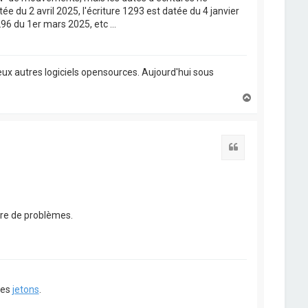
ée du 2 avril 2025, l'écriture 1293 est datée du 4 janvier
96 du 1er mars 2025, etc ...
ux autres logiciels opensources. Aujourd'hui sous
H
a
u
t
Citation
nre de problèmes.
ues
jetons
.