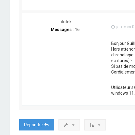
plotek
jeu. mai 
Messages :
16
Bonjour Guil
Hors attendr
chronologiqu
écritures) ?
Si pas de mo
Cordialemen
Utilisateur 
windows 11, j
Répondre