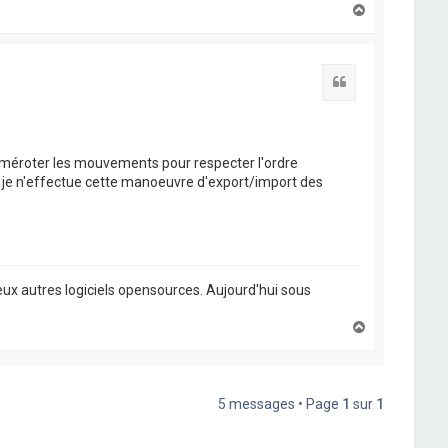
H
a
u
t
Citation
-numéroter les mouvements pour respecter l'ordre
que je n'effectue cette manoeuvre d'export/import des
ux autres logiciels opensources. Aujourd'hui sous
H
a
u
t
5 messages • Page
1
sur
1