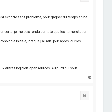
ment exporté sans problème, pour gagner du temps en ne
openconcerto, je me suis rendu compte que les numérotation
ologie initiale, lorsque j'ai saisi jour après jour les
ux autres logiciels opensources. Aujourd'hui sous
H
a
u
t
Citation