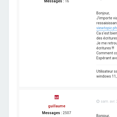
Messages :
16
Bonjour,
J'importe vi
ressaisissant
viewtopic.ph
Ca s'est bien
des écriture
Je me retrouv
écritures !!!
Comment corr
Espérant avoi
Utilisateur 
windows 11, j
sam. avr.
guillaume
Messages :
2507
Bonjour,