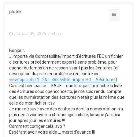
plotek
Citation
jeu. avr. 09, 2026 7:54 am
Bonjour,
J'importe via Comptabilité/Import d'écritures FEC un fichier
d'écritures précédemment exporté sans problème, pour
gagner du temps en ne ressaisissant pas les écritures (cf
description du premier problème ren,contré ici :
viewtopic.php?f=2&t=3837&hilit=import+d ... A9critures
).
Ca s'est bien passé ... SAUF ... que lorsque j'ai affiché la liste
des écritures sous openconcerto, je me suis rendu compte
que les numérotation des écritures n'était plus la même que
celle de mon fichier .csv
Je me retrouve avec des écritures dont la numérotation n'a
plus rien à voir avec la chronologie initiale, lorsque j'ai saisi
jour après jour les écritures !!!
Comment corriger celà, svp ?
Espérant avoir votre aide ... merci d'avance !!!