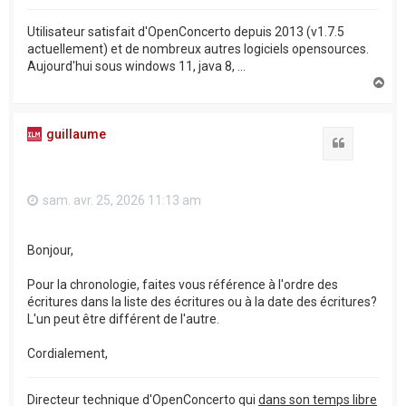
Utilisateur satisfait d'OpenConcerto depuis 2013 (v1.7.5
actuellement) et de nombreux autres logiciels opensources.
Aujourd'hui sous windows 11, java 8, ...
H
a
u
t
guillaume
Citation
sam. avr. 25, 2026 11:13 am
Bonjour,
Pour la chronologie, faites vous référence à l'ordre des
écritures dans la liste des écritures ou à la date des écritures?
L'un peut être différent de l'autre.
Cordialement,
Directeur technique d'OpenConcerto qui
dans son temps libre