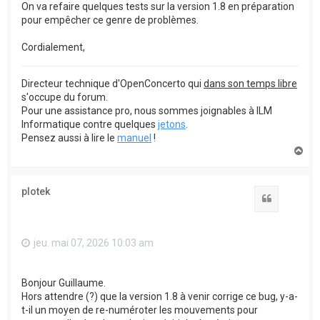
On va refaire quelques tests sur la version 1.8 en préparation
pour empêcher ce genre de problèmes.
Cordialement,
Directeur technique d'OpenConcerto qui
dans son temps libre
s'occupe du forum.
Pour une assistance pro, nous sommes joignables à ILM
Informatique contre quelques
jetons
.
Pensez aussi à lire le
manuel
!
H
a
u
t
plotek
Citation
jeu. mai 07, 2026 10:03 am
Bonjour Guillaume.
Hors attendre (?) que la version 1.8 à venir corrige ce bug, y-a-
t-il un moyen de re-numéroter les mouvements pour