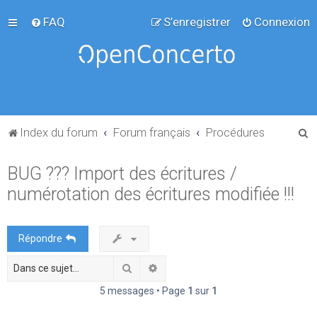
FAQ
S’enregistrer
Connexion
R
Index du forum
Forum français
Procédures
e
BUG ??? Import des écritures /
c
numérotation des écritures modifiée !!!
h
e
r
Répondre
c
Rechercher
Recherche avancée
h
e
5 messages • Page
1
sur
1
r