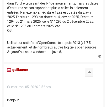
dans l'ordre croissant des N° de mouvements, mais les dates
d'écritures ne correspondent plus à celles initialement
entrées. Par exemple, l'écriture 1292 est datée du 2 avril
2025, l'écriture 1293 est datée du 4 janvier 2025, l'écriture
1294 du 21 mars 2025, celle N° 1295 du 2 décembre 2025,
celle N° 1296 du 1er mars 2025, etc ...
Cdt
Utilisateur satisfait d'OpenConcerto depuis 2013 (v1.7.5
actuellement) et de nombreux autres logiciels opensources.
Aujourd'hui sous windows 11, java 8, ...
H
a
u
t
guillaume
Citation
mar. mai 05, 2026 9:52 pm
Bonjour,