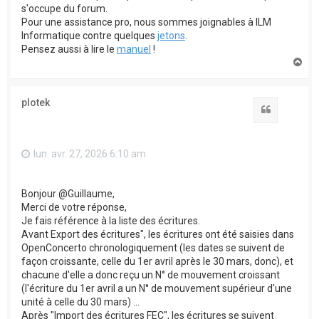
s'occupe du forum.
Pour une assistance pro, nous sommes joignables à ILM
Informatique contre quelques
jetons
.
Pensez aussi à lire le
manuel
!
H
a
u
t
plotek
Citation
lun. avr. 27, 2026 6:10 am
Bonjour @Guillaume,
Merci de votre réponse,
Je fais référence à la liste des écritures.
Avant Export des écritures", les écritures ont été saisies dans
OpenConcerto chronologiquement (les dates se suivent de
façon croissante, celle du 1er avril après le 30 mars, donc), et
chacune d'elle a donc reçu un N° de mouvement croissant
(l'écriture du 1er avril a un N° de mouvement supérieur d'une
unité à celle du 30 mars) ...
Après "Import des écritures FEC", les écritures se suivent