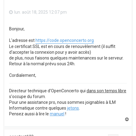
lun. août 18, 2025 12:07 pm
Bonjour,
L'adresse est
https://code.openconcerto.org
Le certificat SSL est en cours de renouvèlement (il suffit
d'accepter la connexion pour y avoir accès)
de plus, nous faisons quelques maintenances sur le serveur.
Retour à la normal prévu sous 24h.
Cordialement,
Directeur technique d'OpenConcerto qui
dans son temps libre
s'occupe du forum.
Pour une assistance pro, nous sommes joignables à ILM
Informatique contre quelques
jetons
.
Pensez aussi à lire le
manuel
!
H
a
u
t