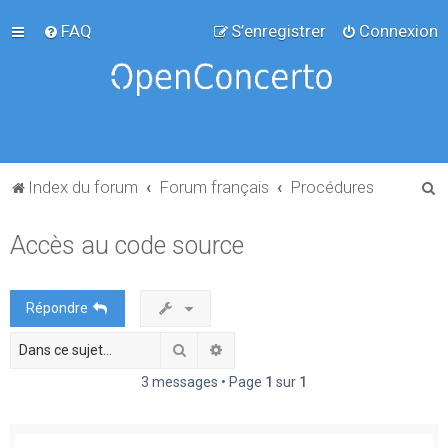
FAQ
S’enregistrer
Connexion
R
Index du forum
Forum français
Procédures
e
Accès au code source
c
h
e
Répondre
r
Rechercher
Recherche avancée
c
h
3 messages • Page
1
sur
1
e
r