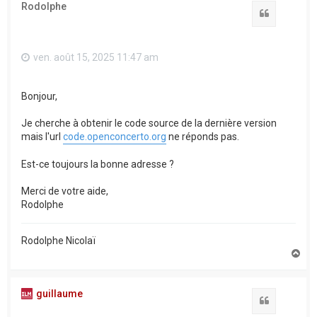
Rodolphe
Citation
ven. août 15, 2025 11:47 am
Bonjour,
Je cherche à obtenir le code source de la dernière version
mais l'url
code.openconcerto.org
ne réponds pas.
Est-ce toujours la bonne adresse ?
Merci de votre aide,
Rodolphe
Rodolphe Nicolaï
H
a
u
t
guillaume
Citation