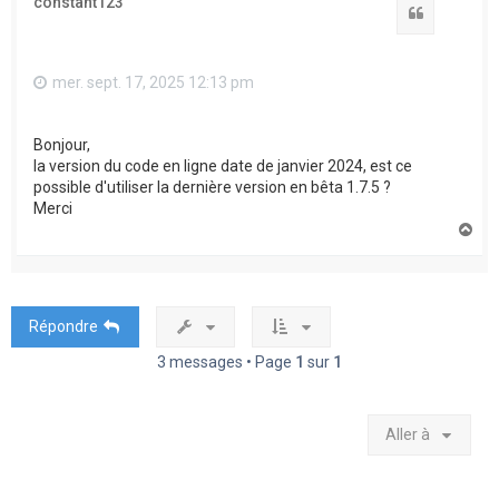
constant123
Citation
mer. sept. 17, 2025 12:13 pm
Bonjour,
la version du code en ligne date de janvier 2024, est ce
possible d'utiliser la dernière version en bêta 1.7.5 ?
Merci
H
a
u
t
Répondre
3 messages • Page
1
sur
1
Aller à