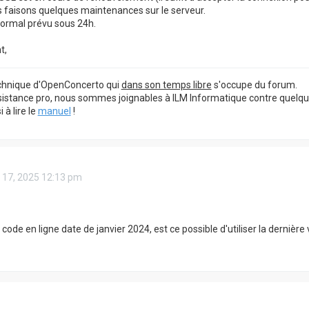
s faisons quelques maintenances sur le serveur.
normal prévu sous 24h.
t,
echnique d'OpenConcerto qui
dans son temps libre
s'occupe du forum.
sistance pro, nous sommes joignables à ILM Informatique contre quelq
à lire le
manuel
!
. 17, 2025 12:13 pm
 code en ligne date de janvier 2024, est ce possible d'utiliser la dernière