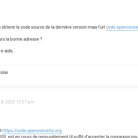
 obtenir le code source de la dernière version mais l'url
code.openconcer
urs la bonne adresse ?
re aide,
olaï
18, 2025 12:07 pm
st
https://code.openconcerto.org
t SSL est en cours de renouvèlement (il suffit d'accepter la connexion pou