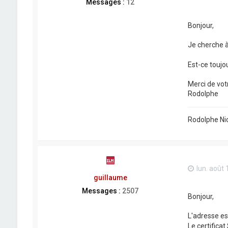
Messages :
12
Bonjour,
Je cherche à
Est-ce toujo
Merci de vot
Rodolphe
Rodolphe Nic
lun. août 
guillaume
Messages :
2507
Bonjour,
L'adresse e
Le certifica