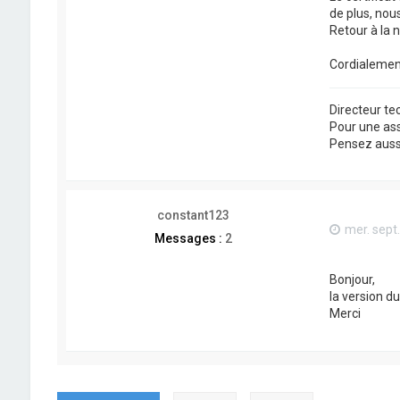
de plus, nou
Retour à la 
Cordialemen
Directeur t
Pour une as
Pensez aussi 
constant123
mer. sept
Messages :
2
Bonjour,
la version du
Merci