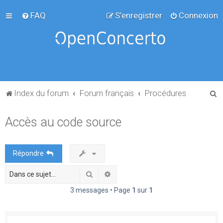
FAQ
S’enregistrer
Connexion
R
Index du forum
Forum français
Procédures
e
Accès au code source
c
h
e
Répondre
r
Rechercher
Recherche avancée
c
h
3 messages • Page
1
sur
1
e
r