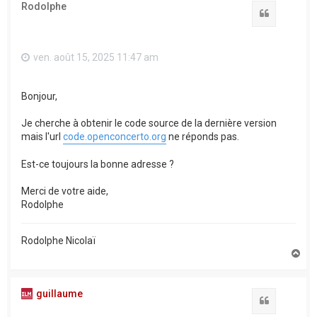
Rodolphe
Citation
ven. août 15, 2025 11:47 am
Bonjour,
Je cherche à obtenir le code source de la dernière version
mais l'url
code.openconcerto.org
ne réponds pas.
Est-ce toujours la bonne adresse ?
Merci de votre aide,
Rodolphe
Rodolphe Nicolaï
H
a
u
t
guillaume
Citation