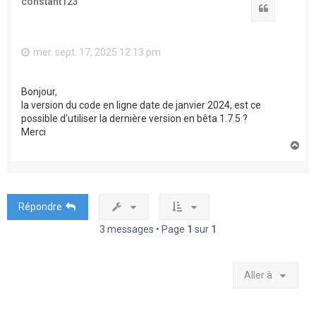
constant123
Citation
mer. sept. 17, 2025 12:13 pm
Bonjour,
la version du code en ligne date de janvier 2024, est ce
possible d'utiliser la dernière version en bêta 1.7.5 ?
Merci
H
a
u
t
Répondre
3 messages • Page
1
sur
1
Aller à