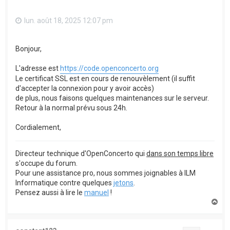
lun. août 18, 2025 12:07 pm
Bonjour,
L'adresse est
https://code.openconcerto.org
Le certificat SSL est en cours de renouvèlement (il suffit
d'accepter la connexion pour y avoir accès)
de plus, nous faisons quelques maintenances sur le serveur.
Retour à la normal prévu sous 24h.
Cordialement,
Directeur technique d'OpenConcerto qui
dans son temps libre
s'occupe du forum.
Pour une assistance pro, nous sommes joignables à ILM
Informatique contre quelques
jetons
.
Pensez aussi à lire le
manuel
!
H
a
u
t