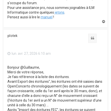
s'occupe du forum.
Pour une assistance pro, nous sommes joignables à ILM
Informatique contre quelques
jetons
.
Pensez aussi à lire le
manuel
!
H
a
u
t
plotek
Citation
lun. avr. 27, 2026 6:10 am
Bonjour @Guillaume,
Merci de votre réponse,
Je fais référence à la liste des écritures.
Avant Export des écritures", les écritures ont été saisies dans
OpenConcerto chronologiquement (les dates se suivent de
façon croissante, celle du 1er avril après le 30 mars, donc), et
chacune d'elle a donc reçu un N° de mouvement croissant
(l'écriture du 1er avril a un N° de mouvement supérieur d'une
unité à celle du 30 mars) ...
Après "Import des écritures FEC", les écritures se suivent