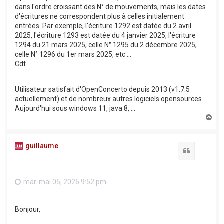
dans l'ordre croissant des N° de mouvements, mais les dates
d'écritures ne correspondent plus à celles initialement
entrées. Par exemple, l'écriture 1292 est datée du 2 avril
2025, l'écriture 1293 est datée du 4 janvier 2025, l'écriture
1294 du 21 mars 2025, celle N° 1295 du 2 décembre 2025,
celle N° 1296 du 1er mars 2025, etc ...
Cdt
Utilisateur satisfait d'OpenConcerto depuis 2013 (v1.7.5
actuellement) et de nombreux autres logiciels opensources.
Aujourd'hui sous windows 11, java 8, ...
H
a
u
t
guillaume
Citation
mar. mai 05, 2026 9:52 pm
Bonjour,