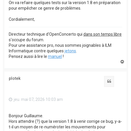
On va refaire quelques tests sur la version 1.8 en préparation
pour empêcher ce genre de problèmes.
Cordialement,
Directeur technique d'OpenConcerto qui
dans son temps libre
s'occupe du forum.
Pour une assistance pro, nous sommes joignables à ILM
Informatique contre quelques
jetons
.
Pensez aussi à lire le
manuel
!
H
a
u
t
plotek
Citation
jeu. mai 07, 2026 10:03 am
Bonjour Guillaume.
Hors attendre (?) que la version 1.8 à venir corrige ce bug, y-a-
t-il un moyen de re-numéroter les mouvements pour