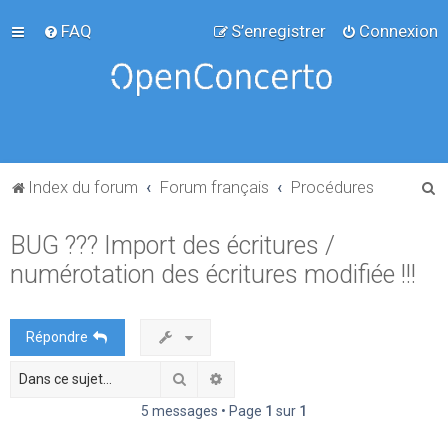
FAQ
S’enregistrer
Connexion
R
Index du forum
Forum français
Procédures
e
BUG ??? Import des écritures /
c
numérotation des écritures modifiée !!!
h
e
r
Répondre
c
Rechercher
Recherche avancée
h
e
5 messages • Page
1
sur
1
r