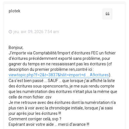
plotek
Citation
jeu. avr. 09, 2026 7:54 am
Bonjour,
J'importe via Comptabilité/Import d'écritures FEC un fichier
d'écritures précédemment exporté sans problème, pour
gagner du temps en ne ressaisissant pas les écritures (cf
description du premier problème ren,contré ici :
viewtopic.php?f=2&t=3837&hilit=import+d ... A9critures
).
Ca s'est bien passé ... SAUF ... que lorsque j'ai affiché la liste
des écritures sous openconcerto, je me suis rendu compte
que les numérotation des écritures n'était plus la même que
celle de mon fichier .csv
Je me retrouve avec des écritures dont la numérotation n'a
plus rien à voir avec la chronologie initiale, lorsque j'ai saisi
jour après jour les écritures !!!
Comment corriger celà, svp ?
Espérant avoir votre aide ... merci d'avance !!!