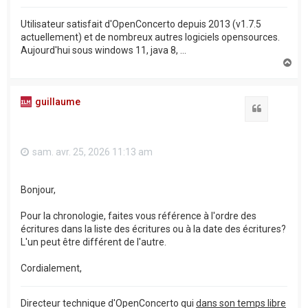
Utilisateur satisfait d'OpenConcerto depuis 2013 (v1.7.5
actuellement) et de nombreux autres logiciels opensources.
Aujourd'hui sous windows 11, java 8, ...
H
a
u
t
guillaume
Citation
sam. avr. 25, 2026 11:13 am
Bonjour,
Pour la chronologie, faites vous référence à l'ordre des
écritures dans la liste des écritures ou à la date des écritures?
L'un peut être différent de l'autre.
Cordialement,
Directeur technique d'OpenConcerto qui
dans son temps libre