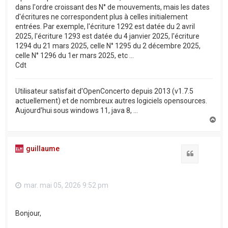
dans l'ordre croissant des N° de mouvements, mais les dates
d'écritures ne correspondent plus à celles initialement
entrées. Par exemple, l'écriture 1292 est datée du 2 avril
2025, l'écriture 1293 est datée du 4 janvier 2025, l'écriture
1294 du 21 mars 2025, celle N° 1295 du 2 décembre 2025,
celle N° 1296 du 1er mars 2025, etc ...
Cdt
Utilisateur satisfait d'OpenConcerto depuis 2013 (v1.7.5
actuellement) et de nombreux autres logiciels opensources.
Aujourd'hui sous windows 11, java 8, ...
H
a
u
t
guillaume
Citation
mar. mai 05, 2026 9:52 pm
Bonjour,