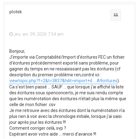
plotek
Citation
jeu. avr. 09, 2026 7:54 am
Bonjour,
J'importe via Comptabilité/Import d'écritures FEC un fichier
d'écritures précédemment exporté sans problème, pour
gagner du temps en ne ressaisissant pas les écritures (cf
description du premier problème ren,contré ici :
viewtopic.php?f=2&t=3837&hilit=import+d ... A9critures
).
Ca s'est bien passé ... SAUF ... que lorsque j'ai affiché la liste
des écritures sous openconcerto, je me suis rendu compte
que les numérotation des écritures n'était plus la même que
celle de mon fichier .csv
Je me retrouve avec des écritures dont la numérotation n'a
plus rien à voir avec la chronologie initiale, lorsque j'ai saisi
jour après jour les écritures !!!
Comment corriger celà, svp ?
Espérant avoir votre aide ... merci d'avance !!!