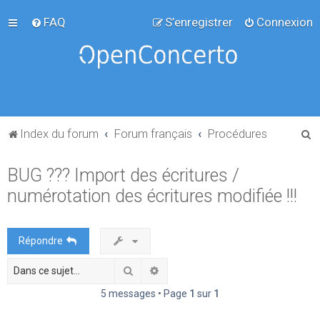
FAQ
S’enregistrer
Connexion
R
Index du forum
Forum français
Procédures
e
BUG ??? Import des écritures /
c
numérotation des écritures modifiée !!!
h
e
r
Répondre
c
Rechercher
Recherche avancée
h
e
5 messages • Page
1
sur
1
r