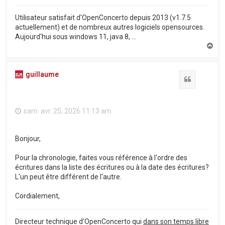
Utilisateur satisfait d'OpenConcerto depuis 2013 (v1.7.5
actuellement) et de nombreux autres logiciels opensources.
Aujourd'hui sous windows 11, java 8, ...
H
a
u
t
guillaume
Citation
sam. avr. 25, 2026 11:13 am
Bonjour,
Pour la chronologie, faites vous référence à l'ordre des
écritures dans la liste des écritures ou à la date des écritures?
L'un peut être différent de l'autre.
Cordialement,
Directeur technique d'OpenConcerto qui
dans son temps libre