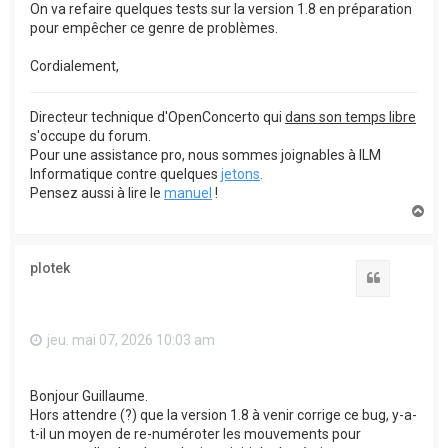
On va refaire quelques tests sur la version 1.8 en préparation
pour empêcher ce genre de problèmes.
Cordialement,
Directeur technique d'OpenConcerto qui
dans son temps libre
s'occupe du forum.
Pour une assistance pro, nous sommes joignables à ILM
Informatique contre quelques
jetons
.
Pensez aussi à lire le
manuel
!
H
a
u
t
plotek
Citation
jeu. mai 07, 2026 10:03 am
Bonjour Guillaume.
Hors attendre (?) que la version 1.8 à venir corrige ce bug, y-a-
t-il un moyen de re-numéroter les mouvements pour