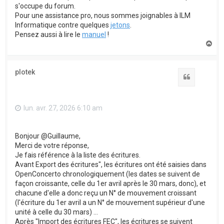
s'occupe du forum.
Pour une assistance pro, nous sommes joignables à ILM
Informatique contre quelques
jetons
.
Pensez aussi à lire le
manuel
!
H
a
u
t
plotek
Citation
lun. avr. 27, 2026 6:10 am
Bonjour @Guillaume,
Merci de votre réponse,
Je fais référence à la liste des écritures.
Avant Export des écritures", les écritures ont été saisies dans
OpenConcerto chronologiquement (les dates se suivent de
façon croissante, celle du 1er avril après le 30 mars, donc), et
chacune d'elle a donc reçu un N° de mouvement croissant
(l'écriture du 1er avril a un N° de mouvement supérieur d'une
unité à celle du 30 mars) ...
Après "Import des écritures FEC", les écritures se suivent