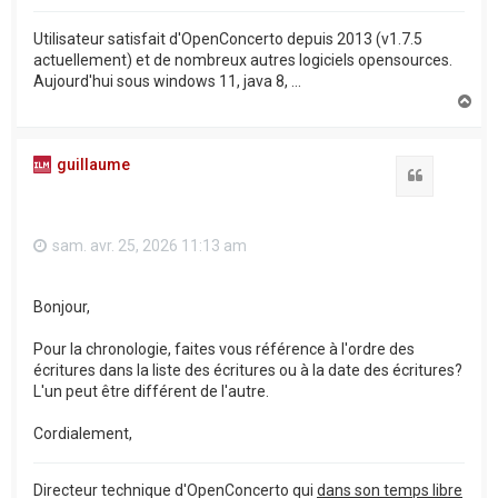
Utilisateur satisfait d'OpenConcerto depuis 2013 (v1.7.5
actuellement) et de nombreux autres logiciels opensources.
Aujourd'hui sous windows 11, java 8, ...
H
a
u
t
guillaume
Citation
sam. avr. 25, 2026 11:13 am
Bonjour,
Pour la chronologie, faites vous référence à l'ordre des
écritures dans la liste des écritures ou à la date des écritures?
L'un peut être différent de l'autre.
Cordialement,
Directeur technique d'OpenConcerto qui
dans son temps libre