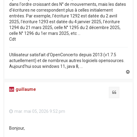
dans l'ordre croissant des N° de mouvements, mais les dates
d'écritures ne correspondent plus à celles initialement
entrées. Par exemple, l'écriture 1292 est datée du 2 avril
2025, l'écriture 1293 est datée du 4 janvier 2025, l'écriture
1294 du 21 mars 2025, celle N° 1295 du 2 décembre 2025,
celle N° 1296 du 1er mars 2025, etc ...
Cdt
Utilisateur satisfait d'OpenConcerto depuis 2013 (v1.7.5
actuellement) et de nombreux autres logiciels opensources.
Aujourd'hui sous windows 11, java 8, ...
H
a
u
t
guillaume
Citation
mar. mai 05, 2026 9:52 pm
Bonjour,