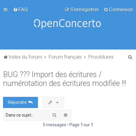
FAQ
S’enregistrer
Connexion
R
Index du forum
Forum français
Procédures
e
BUG ??? Import des écritures /
c
numérotation des écritures modifiée !!!
h
e
r
Répondre
c
Rechercher
Recherche avancée
h
e
5 messages • Page
1
sur
1
r