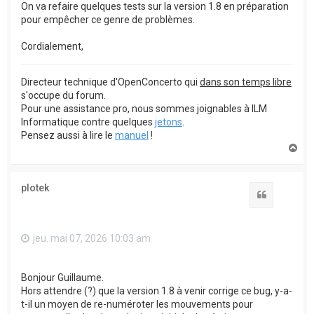
On va refaire quelques tests sur la version 1.8 en préparation
pour empêcher ce genre de problèmes.
Cordialement,
Directeur technique d'OpenConcerto qui
dans son temps libre
s'occupe du forum.
Pour une assistance pro, nous sommes joignables à ILM
Informatique contre quelques
jetons
.
Pensez aussi à lire le
manuel
!
H
a
u
t
plotek
Citation
jeu. mai 07, 2026 10:03 am
Bonjour Guillaume.
Hors attendre (?) que la version 1.8 à venir corrige ce bug, y-a-
t-il un moyen de re-numéroter les mouvements pour