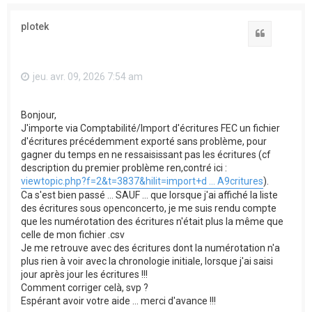
plotek
Citation
jeu. avr. 09, 2026 7:54 am
Bonjour,
J'importe via Comptabilité/Import d'écritures FEC un fichier
d'écritures précédemment exporté sans problème, pour
gagner du temps en ne ressaisissant pas les écritures (cf
description du premier problème ren,contré ici :
viewtopic.php?f=2&t=3837&hilit=import+d ... A9critures
).
Ca s'est bien passé ... SAUF ... que lorsque j'ai affiché la liste
des écritures sous openconcerto, je me suis rendu compte
que les numérotation des écritures n'était plus la même que
celle de mon fichier .csv
Je me retrouve avec des écritures dont la numérotation n'a
plus rien à voir avec la chronologie initiale, lorsque j'ai saisi
jour après jour les écritures !!!
Comment corriger celà, svp ?
Espérant avoir votre aide ... merci d'avance !!!