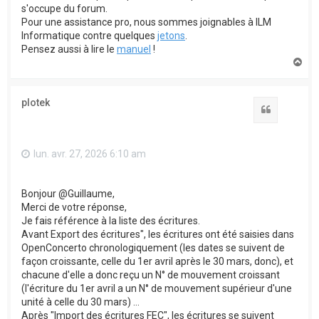
s'occupe du forum.
Pour une assistance pro, nous sommes joignables à ILM
Informatique contre quelques
jetons
.
Pensez aussi à lire le
manuel
!
H
a
u
t
plotek
Citation
lun. avr. 27, 2026 6:10 am
Bonjour @Guillaume,
Merci de votre réponse,
Je fais référence à la liste des écritures.
Avant Export des écritures", les écritures ont été saisies dans
OpenConcerto chronologiquement (les dates se suivent de
façon croissante, celle du 1er avril après le 30 mars, donc), et
chacune d'elle a donc reçu un N° de mouvement croissant
(l'écriture du 1er avril a un N° de mouvement supérieur d'une
unité à celle du 30 mars) ...
Après "Import des écritures FEC", les écritures se suivent