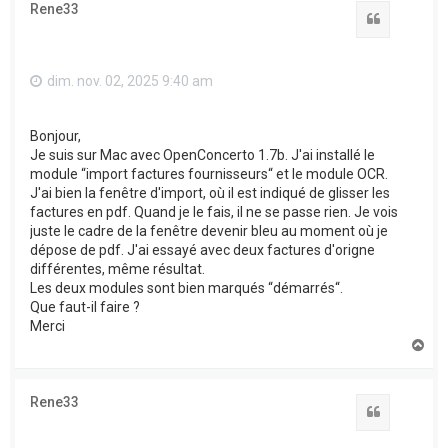
Rene33
Citation
dim. nov. 02, 2025 9:40 am
Bonjour,
Je suis sur Mac avec OpenConcerto 1.7b. J'ai installé le
module “import factures fournisseurs“ et le module OCR.
J'ai bien la fenêtre d'import, où il est indiqué de glisser les
factures en pdf. Quand je le fais, il ne se passe rien. Je vois
juste le cadre de la fenêtre devenir bleu au moment où je
dépose de pdf. J'ai essayé avec deux factures d'origne
différentes, même résultat.
Les deux modules sont bien marqués “démarrés“.
Que faut-il faire ?
Merci
H
a
u
t
Rene33
Citation