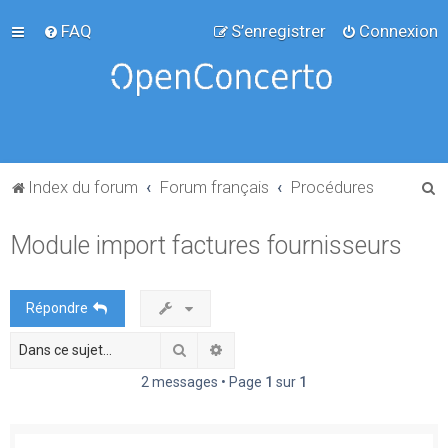
FAQ
S’enregistrer
Connexion
R
Index du forum
Forum français
Procédures
e
Module import factures fournisseurs
c
h
e
Répondre
r
Rechercher
Recherche avancée
c
h
2 messages • Page
1
sur
1
e
r