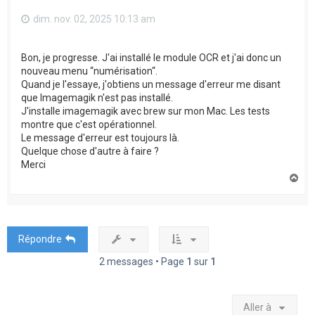
dim. nov. 02, 2025 10:13 am
Bon, je progresse. J'ai installé le module OCR et j'ai donc un
nouveau menu “numérisation“.
Quand je l'essaye, j'obtiens un message d'erreur me disant
que Imagemagik n'est pas installé.
J'installe imagemagik avec brew sur mon Mac. Les tests
montre que c'est opérationnel.
Le message d'erreur est toujours là.
Quelque chose d'autre à faire ?
Merci
H
a
u
t
Répondre
2 messages • Page
1
sur
1
Aller à