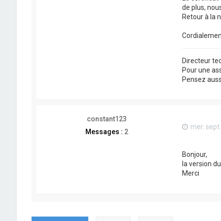
de plus, nou
Retour à la 
Cordialemen
Directeur t
Pour une as
Pensez aussi 
constant123
mer. sept
Messages :
2
Bonjour,
la version du
Merci