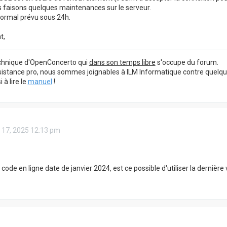
s faisons quelques maintenances sur le serveur.
normal prévu sous 24h.
t,
echnique d'OpenConcerto qui
dans son temps libre
s'occupe du forum.
sistance pro, nous sommes joignables à ILM Informatique contre quelq
à lire le
manuel
!
. 17, 2025 12:13 pm
 code en ligne date de janvier 2024, est ce possible d'utiliser la dernière