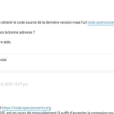
 obtenir le code source de la dernière version mais l'url
code.openconcer
urs la bonne adresse ?
re aide,
olaï
18, 2025 12:07 pm
st
https://code.openconcerto.org
t SSL est en cours de renouvèlement (il suffit d'accepter la connexion pou