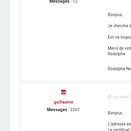
Messages :
12
Bonjour,
Je cherche à
Est-ce toujo
Merci de vot
Rodolphe
Rodolphe Nic
lun. août 
guillaume
Messages :
2507
Bonjour,
L'adresse e
Le certifica