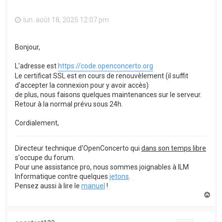
lun. août 18, 2025 12:07 pm
Bonjour,
L'adresse est
https://code.openconcerto.org
Le certificat SSL est en cours de renouvèlement (il suffit
d'accepter la connexion pour y avoir accès)
de plus, nous faisons quelques maintenances sur le serveur.
Retour à la normal prévu sous 24h.
Cordialement,
Directeur technique d'OpenConcerto qui
dans son temps libre
s'occupe du forum.
Pour une assistance pro, nous sommes joignables à ILM
Informatique contre quelques
jetons
.
Pensez aussi à lire le
manuel
!
H
a
u
t