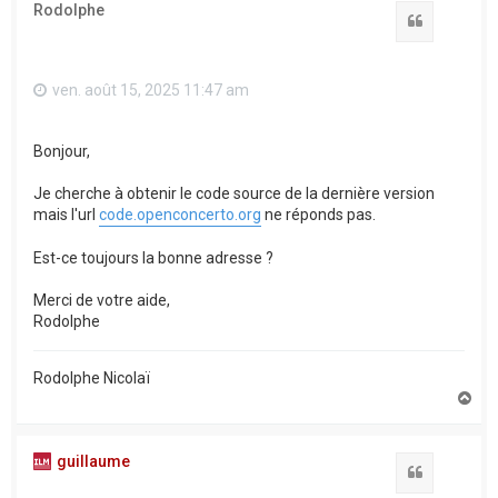
Rodolphe
Citation
ven. août 15, 2025 11:47 am
Bonjour,
Je cherche à obtenir le code source de la dernière version
mais l'url
code.openconcerto.org
ne réponds pas.
Est-ce toujours la bonne adresse ?
Merci de votre aide,
Rodolphe
Rodolphe Nicolaï
H
a
u
t
guillaume
Citation