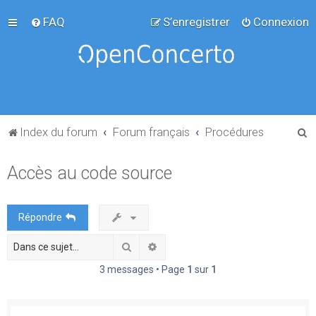
FAQ
S’enregistrer
Connexion
R
Index du forum
Forum français
Procédures
e
Accès au code source
c
h
e
Répondre
r
Rechercher
Recherche avancée
c
h
3 messages • Page
1
sur
1
e
r