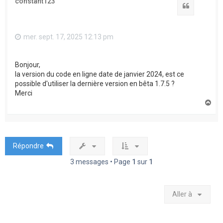
constant123
Citation
mer. sept. 17, 2025 12:13 pm
Bonjour,
la version du code en ligne date de janvier 2024, est ce
possible d'utiliser la dernière version en bêta 1.7.5 ?
Merci
H
a
u
t
Répondre
3 messages • Page
1
sur
1
Aller à