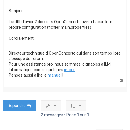
Bonjour,
Il suffit d'avoir 2 dossiers OpenConcerto avec chacun leur
propre configuration (fichier main.properties)
Cordialement,
Directeur technique d'OpenConcerto qui
dans son temps libre
s'occupe du forum.
Pour une assistance pro, nous sommes joignables à ILM
Informatique contre quelques
jetons
.
Pensez aussi à lire le
manuel
!
H
a
u
t
Répondre
2 messages • Page
1
sur
1