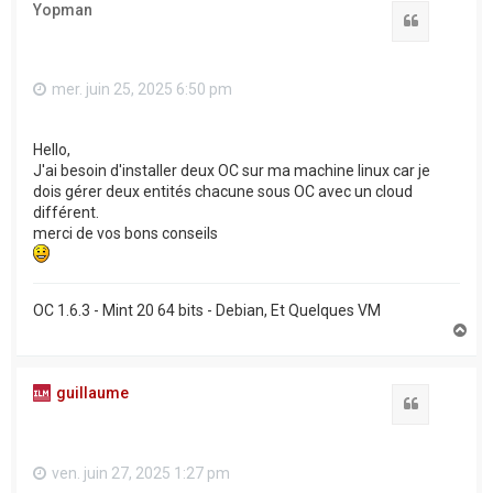
Yopman
Citation
mer. juin 25, 2025 6:50 pm
Hello,
J'ai besoin d'installer deux OC sur ma machine linux car je
dois gérer deux entités chacune sous OC avec un cloud
différent.
merci de vos bons conseils
OC 1.6.3 - Mint 20 64 bits - Debian, Et Quelques VM
H
a
u
t
guillaume
Citation
ven. juin 27, 2025 1:27 pm