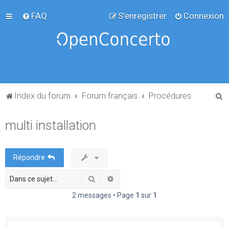
FAQ
S’enregistrer
Connexion
R
Index du forum
Forum français
Procédures
e
multi installation
c
h
e
Répondre
r
Rechercher
Recherche avancée
c
h
2 messages • Page
1
sur
1
e
r