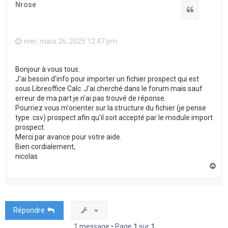
Nrose
Citation
mer. mars 26, 2025 12:47 pm
Bonjour à vous tous.
J'ai besoin d'info pour importer un fichier prospect qui est
sous Libreoffice Calc. J'ai cherché dans le forum mais sauf
erreur de ma part je n'ai pas trouvé de réponse.
Pourriez vous m'orienter sur la structure du fichier (je pense
type .csv) prospect afin qu'il soit accepté par le module import
prospect.
Merci par avance pour votre aide.
Bien cordialement,
nicolas
H
a
u
t
Répondre
1 message • Page
1
sur
1