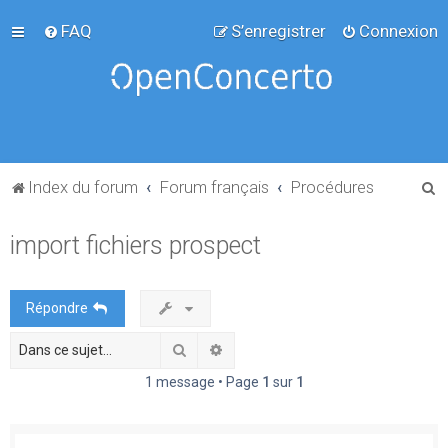
FAQ
S’enregistrer
Connexion
R
Index du forum
Forum français
Procédures
e
import fichiers prospect
c
h
e
Répondre
r
Rechercher
Recherche avancée
c
h
1 message • Page
1
sur
1
e
r