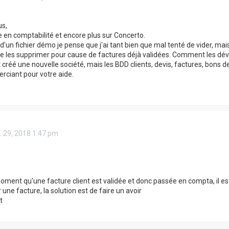
us,
ce en comptabilité et encore plus sur Concerto.
 d'un fichier démo je pense que j'ai tant bien que mal tenté de vider, ma
e les supprimer pour cause de factures déjà validées. Comment les déva
t créé une nouvelle société, mais les BDD clients, devis, factures, bons
rciant pour votre aide.
. 29, 2018 1:47 pm
moment qu'une facture client est validée et donc passée en compta, il est
une facture, la solution est de faire un avoir
t