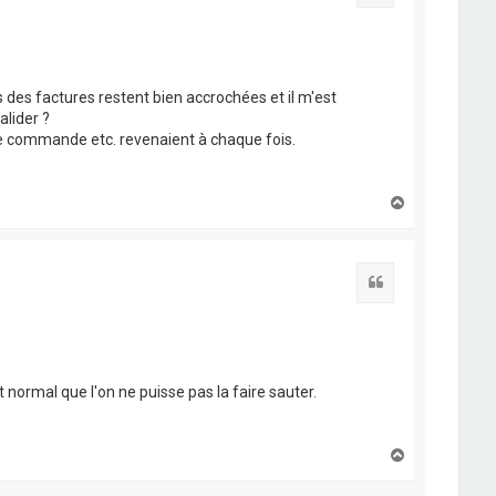
is des factures restent bien accrochées et il m'est
lider ?
 de commande etc. revenaient à chaque fois.
H
a
u
t
Citation
 normal que l'on ne puisse pas la faire sauter.
H
a
u