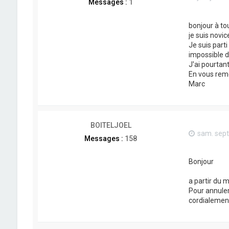
Messages :
1
bonjour à to
je suis novi
Je suis parti
impossible d
J'ai pourtan
En vous reme
Marc
BOITELJOEL
sam. sept
Messages :
158
Bonjour
a partir du 
Pour annuler 
cordialemen