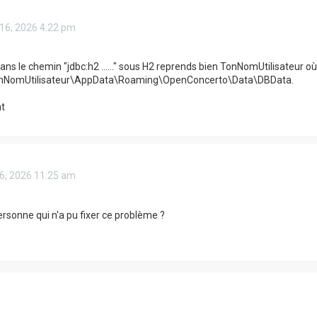
 16, 2026 4:22 pm
ans le chemin "jdbc:h2 ......" sous H2 reprends bien TonNomUtilisateur où
onNomUtilisateur\AppData\Roaming\OpenConcerto\Data\DBData.
t
 26, 2026 11:25 am
personne qui n'a pu fixer ce problème ?