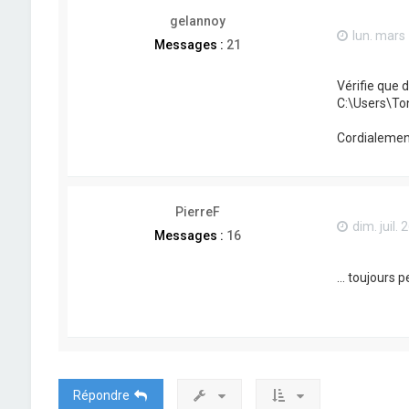
gelannoy
lun. mars
Messages :
21
Vérifie que d
C:\Users\T
Cordialemen
PierreF
dim. juil.
Messages :
16
... toujours 
Répondre