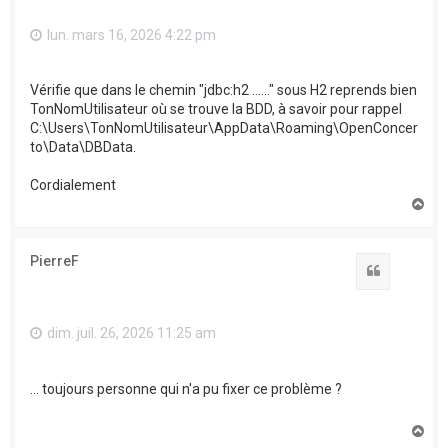
lun. mars 16, 2026 4:22 pm
Vérifie que dans le chemin "jdbc:h2 ......" sous H2 reprends bien
TonNomUtilisateur où se trouve la BDD, à savoir pour rappel
C:\Users\TonNomUtilisateur\AppData\Roaming\OpenConcer
to\Data\DBData.
Cordialement
H
a
u
t
PierreF
Citation
dim. juil. 26, 2026 11:25 am
... toujours personne qui n'a pu fixer ce problème ?
H
a