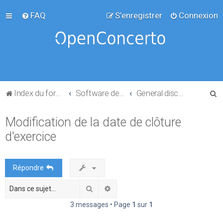
FAQ
S’enregistrer
Connexion
R
Index du forum
Software development
General discussion
e
Modification de la date de clôture
c
d'exercice
h
e
r
Répondre
c
Rechercher
Recherche avancée
h
e
3 messages • Page
1
sur
1
r