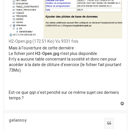
H2-Open.jpg (172.51 Kio) Vu 9331 fois
Mais à l'ouverture de cette dernière :
Le fichier joint
H2-Open.jpg
n’est plus disponible.
Il n'y a aucune table concernant la société et donc rien pour
accéder à la date de clôture d'exercice (le fichier fait pourtant
73Mo).
Est-ce que qqn s'est penché sur ce même sujet ces derniers
temps ?
H
a
u
t
gelannoy
Citation