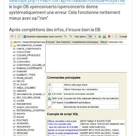
viewtopic.php?f=9&t=1041&p=4148&hilit=console+h#p4148
le login DB openconcerto/openconcerto donne
systématiquement une erreur. Cela fonctionne nettement
mieux avec sa/"rien"
Après complétions des infos, il trouve bien la DB :