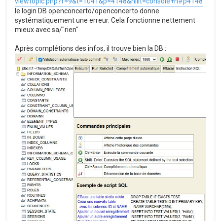
viewtopic.php?f=9&t=1041&p=4148&hilit=console+h#p4148
le login DB openconcerto/openconcerto donne
systématiquement une erreur. Cela fonctionne nettement
mieux avec sa/"rien"
Après complétions des infos, il trouve bien la DB :