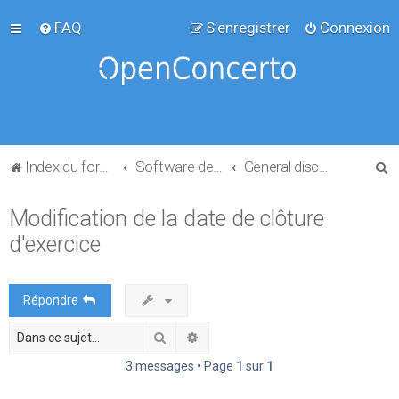
FAQ
S’enregistrer
Connexion
R
Index du forum
Software development
General discussion
e
Modification de la date de clôture
c
d'exercice
h
e
r
Répondre
c
Rechercher
Recherche avancée
h
e
3 messages • Page
1
sur
1
r