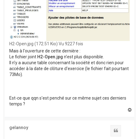
H2-Open.jpg (172.51 Kio) Vu 9227 fois
Mais à l'ouverture de cette dernière :
Le fichier joint
H2-Open.jpg
n’est plus disponible.
Il n'y a aucune table concernant la société et donc rien pour
accéder à la date de clôture d'exercice (le fichier fait pourtant
73Mo).
Est-ce que qqn s'est penché sur ce même sujet ces derniers
temps ?
H
a
u
t
gelannoy
Citation