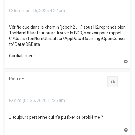
lun. mars 16, 2026 4:22 pm
Vérifie que dans le chemin "jdbc:h2 ......" sous H2 reprends bien
TonNomUtilisateur où se trouve la BDD, à savoir pour rappel
C:\Users\TonNomUtilisateur\AppData\Roaming\OpenConcer
to\Data\DBData.
Cordialement
H
a
u
t
PierreF
Citation
dim. juil. 26, 2026 11:25 am
... toujours personne qui n'a pu fixer ce problème ?
H
a