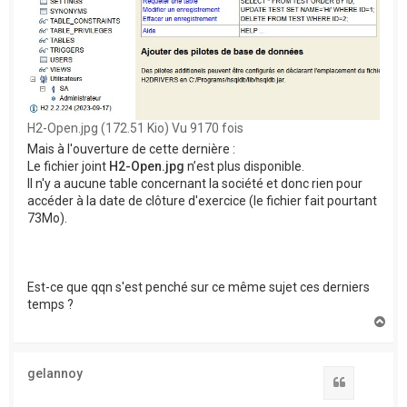
H2-Open.jpg (172.51 Kio) Vu 9170 fois
Mais à l'ouverture de cette dernière :
Le fichier joint
H2-Open.jpg
n’est plus disponible.
Il n'y a aucune table concernant la société et donc rien pour
accéder à la date de clôture d'exercice (le fichier fait pourtant
73Mo).
Est-ce que qqn s'est penché sur ce même sujet ces derniers
temps ?
H
a
u
t
gelannoy
Citation