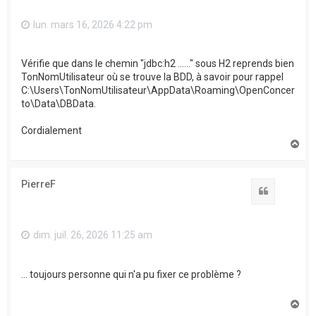
lun. mars 16, 2026 4:22 pm
Vérifie que dans le chemin "jdbc:h2 ......" sous H2 reprends bien
TonNomUtilisateur où se trouve la BDD, à savoir pour rappel
C:\Users\TonNomUtilisateur\AppData\Roaming\OpenConcer
to\Data\DBData.
Cordialement
H
a
u
t
PierreF
Citation
dim. juil. 26, 2026 11:25 am
... toujours personne qui n'a pu fixer ce problème ?
H
a