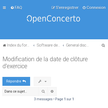
FAQ
S’enregistrer
Connexion
R
Index du forum
Software development
General discussion
e
Modification de la date de clôture
c
d'exercice
h
e
r
Répondre
c
Rechercher
Recherche avancée
h
e
3 messages • Page
1
sur
1
r