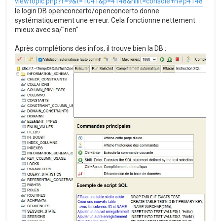
viewtopic.php?f=9&t=1041&p=4148&hilit=console+h#p4148
le login DB openconcerto/openconcerto donne
systématiquement une erreur. Cela fonctionne nettement
mieux avec sa/"rien"
Après complétions des infos, il trouve bien la DB :