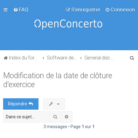
FAQ
S’enregistrer
Connexion
R
Index du forum
Software development
General discussion
e
Modification de la date de clôture
c
d'exercice
h
e
r
Répondre
c
Rechercher
Recherche avancée
h
e
3 messages • Page
1
sur
1
r