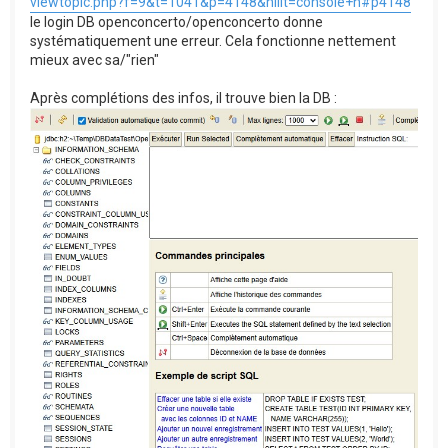
viewtopic.php?f=9&t=1041&p=4148&hilit=console+h#p4148
le login DB openconcerto/openconcerto donne
systématiquement une erreur. Cela fonctionne nettement
mieux avec sa/"rien"
Après complétions des infos, il trouve bien la DB :