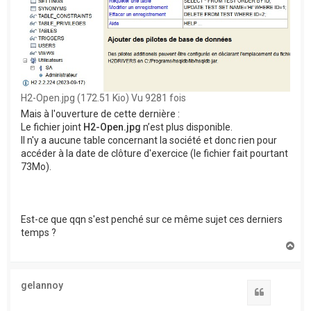
H2-Open.jpg (172.51 Kio) Vu 9281 fois
Mais à l'ouverture de cette dernière :
Le fichier joint
H2-Open.jpg
n’est plus disponible.
Il n'y a aucune table concernant la société et donc rien pour
accéder à la date de clôture d'exercice (le fichier fait pourtant
73Mo).
Est-ce que qqn s'est penché sur ce même sujet ces derniers
temps ?
H
a
u
t
gelannoy
Citation