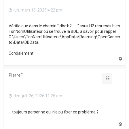
lun. mars 16, 2026 4:22 pm
Vérifie que dans le chemin "jdbc:h2 ......" sous H2 reprends bien
TonNomUtilisateur où se trouve la BDD, à savoir pour rappel
C:\Users\TonNomUtilisateur\AppData\Roaming\OpenConcer
to\Data\DBData.
Cordialement
H
a
u
t
PierreF
Citation
dim. juil. 26, 2026 11:25 am
... toujours personne qui n'a pu fixer ce problème ?
H
a