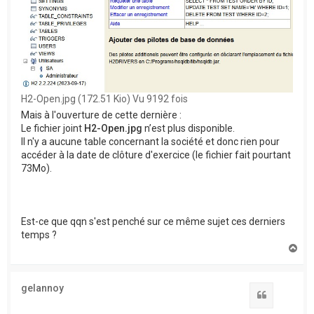
H2-Open.jpg (172.51 Kio) Vu 9192 fois
Mais à l'ouverture de cette dernière :
Le fichier joint
H2-Open.jpg
n’est plus disponible.
Il n'y a aucune table concernant la société et donc rien pour
accéder à la date de clôture d'exercice (le fichier fait pourtant
73Mo).
Est-ce que qqn s'est penché sur ce même sujet ces derniers
temps ?
H
a
u
t
gelannoy
Citation