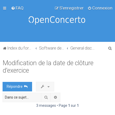
FAQ
S’enregistrer
Connexion
R
Index du forum
Software development
General discussion
e
Modification de la date de clôture
c
d'exercice
h
e
r
Répondre
c
Rechercher
Recherche avancée
h
e
3 messages • Page
1
sur
1
r