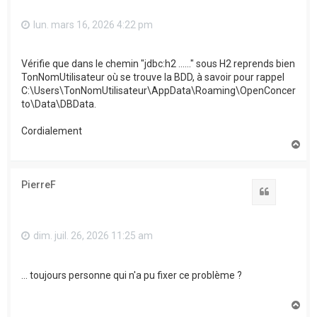
lun. mars 16, 2026 4:22 pm
Vérifie que dans le chemin "jdbc:h2 ......" sous H2 reprends bien
TonNomUtilisateur où se trouve la BDD, à savoir pour rappel
C:\Users\TonNomUtilisateur\AppData\Roaming\OpenConcer
to\Data\DBData.
Cordialement
H
a
u
t
PierreF
Citation
dim. juil. 26, 2026 11:25 am
... toujours personne qui n'a pu fixer ce problème ?
H
a