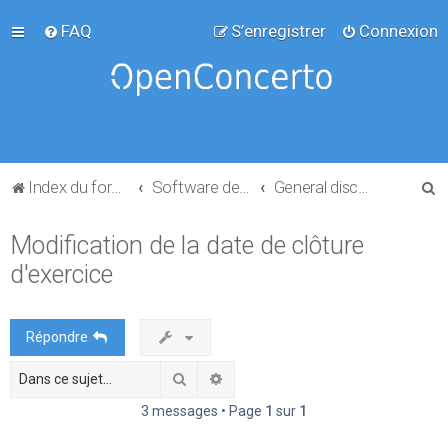
FAQ
S’enregistrer
Connexion
R
Index du forum
Software development
General discussion
e
Modification de la date de clôture
c
d'exercice
h
e
r
Répondre
c
Rechercher
Recherche avancée
h
e
3 messages • Page
1
sur
1
r