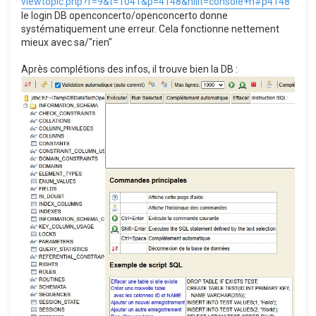
viewtopic.php?f=9&t=1041&p=4148&hilit=console+h#p4148
le login DB openconcerto/openconcerto donne
systématiquement une erreur. Cela fonctionne nettement
mieux avec sa/"rien"
Après complétions des infos, il trouve bien la DB :