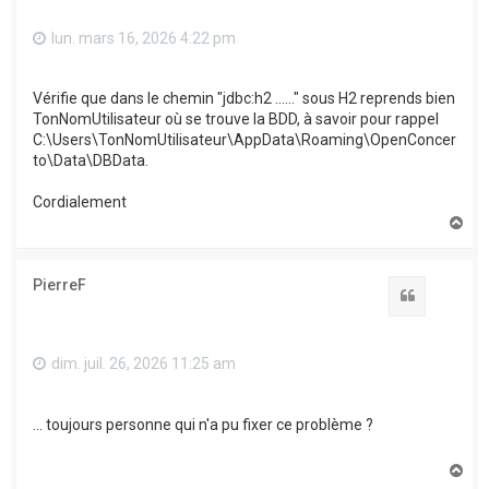
lun. mars 16, 2026 4:22 pm
Vérifie que dans le chemin "jdbc:h2 ......" sous H2 reprends bien
TonNomUtilisateur où se trouve la BDD, à savoir pour rappel
C:\Users\TonNomUtilisateur\AppData\Roaming\OpenConcer
to\Data\DBData.
Cordialement
H
a
u
t
PierreF
Citation
dim. juil. 26, 2026 11:25 am
... toujours personne qui n'a pu fixer ce problème ?
H
a