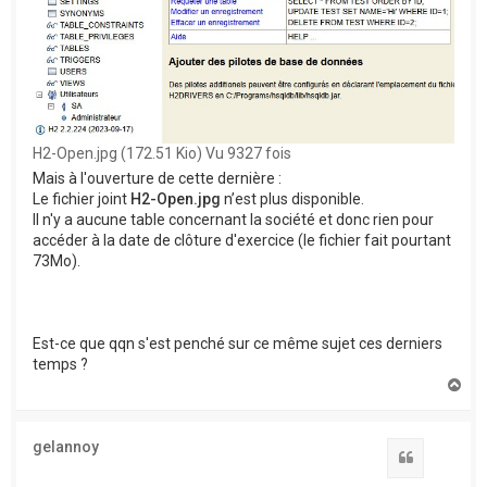
H2-Open.jpg (172.51 Kio) Vu 9327 fois
Mais à l'ouverture de cette dernière :
Le fichier joint
H2-Open.jpg
n’est plus disponible.
Il n'y a aucune table concernant la société et donc rien pour
accéder à la date de clôture d'exercice (le fichier fait pourtant
73Mo).
Est-ce que qqn s'est penché sur ce même sujet ces derniers
temps ?
H
a
u
t
gelannoy
Citation