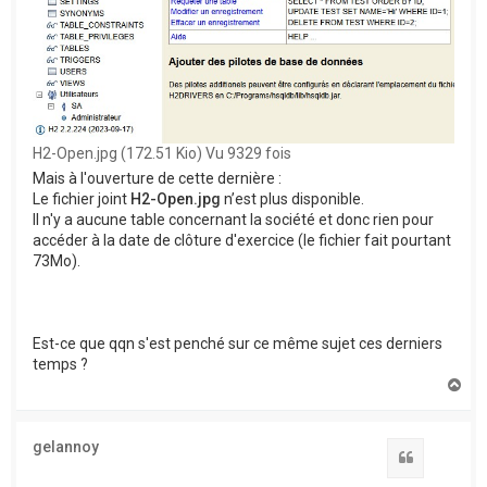
H2-Open.jpg (172.51 Kio) Vu 9329 fois
Mais à l'ouverture de cette dernière :
Le fichier joint
H2-Open.jpg
n’est plus disponible.
Il n'y a aucune table concernant la société et donc rien pour
accéder à la date de clôture d'exercice (le fichier fait pourtant
73Mo).
Est-ce que qqn s'est penché sur ce même sujet ces derniers
temps ?
H
a
u
t
gelannoy
Citation