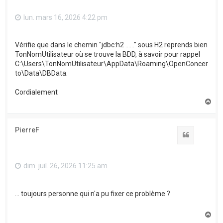
lun. mars 16, 2026 4:22 pm
Vérifie que dans le chemin "jdbc:h2 ......" sous H2 reprends bien
TonNomUtilisateur où se trouve la BDD, à savoir pour rappel
C:\Users\TonNomUtilisateur\AppData\Roaming\OpenConcer
to\Data\DBData.
Cordialement
H
a
u
t
PierreF
Citation
dim. juil. 26, 2026 11:25 am
... toujours personne qui n'a pu fixer ce problème ?
H
a