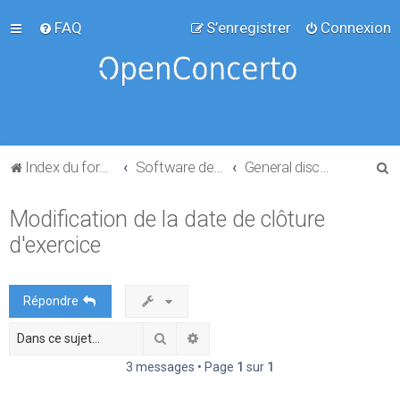
FAQ
S’enregistrer
Connexion
R
Index du forum
Software development
General discussion
e
Modification de la date de clôture
c
d'exercice
h
e
r
Répondre
c
Rechercher
Recherche avancée
h
e
3 messages • Page
1
sur
1
r