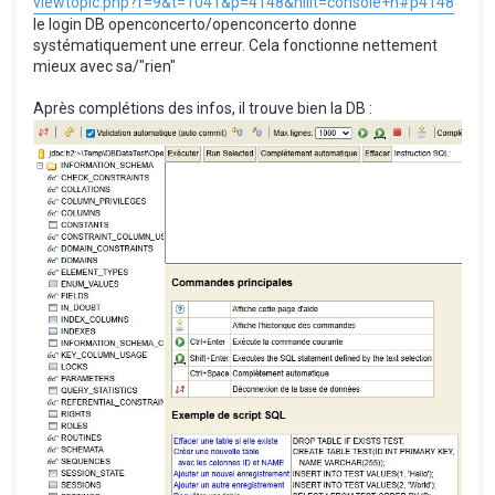
viewtopic.php?f=9&t=1041&p=4148&hilit=console+h#p4148
le login DB openconcerto/openconcerto donne
systématiquement une erreur. Cela fonctionne nettement
mieux avec sa/"rien"
Après complétions des infos, il trouve bien la DB :