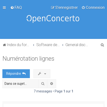
FAQ
S’enregistrer
Connexion
R
Index du forum
Software development
General discussion
e
Numérotation lignes
c
h
e
Répondre
r
Rechercher
Recherche avancée
c
h
7 messages • Page
1
sur
1
e
r