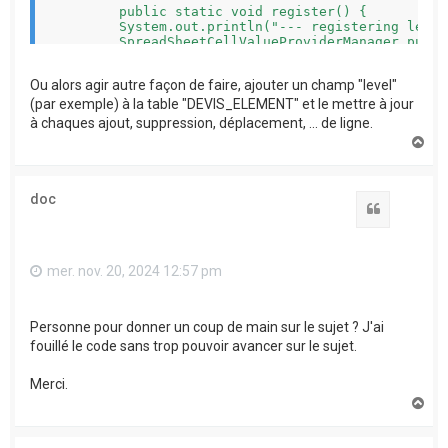
	public static void register() {

        System.out.println("--- registering level
        SpreadSheetCellValueProviderManager.put("
	}

}

Ou alors agir autre façon de faire, ajouter un champ "level"
(par exemple) à la table "DEVIS_ELEMENT" et le mettre à jour
à chaques ajout, suppression, déplacement, ... de ligne.
H
a
u
t
doc
Citation
mer. nov. 20, 2024 12:57 pm
Personne pour donner un coup de main sur le sujet ? J'ai
fouillé le code sans trop pouvoir avancer sur le sujet.
Merci.
H
a
u