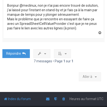
Bonjour @meclinux, non je n'ai pas encore trouvé de solution,
j'ai laissé pour l'instant en stand-by et je fais ça à la main par
manque de temps pour y plonger sérieusement.
Mais le problème que je rencontre en essayant de faire ça
avec un SpreadSheetCellValueProvider c'est que je ne peux
pas faire le lien avec les autres lignes (à priori).
H
a
u
t
Répondre
7 messages • Page
1
sur
1
Aller à
Index du forum
Heures au format
UTC