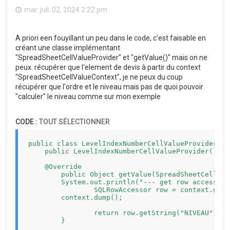
mar. juil. 02, 2024 2:22 pm
A priori een fouyillant un peu dans le code, c'est faisable en
créant une classe implémentant
"SpreadSheetCellValueProvider" et "getValue()" mais on ne
peux. récupérer que l'element de devis à partir du context
"SpreadSheetCellValueContext", je ne peux du coup
récupérer que l'ordre et le niveau mais pas de quoi pouvoir
"calculer" le niveau comme sur mon exemple
CODE :
TOUT SÉLECTIONNER
public class LevelIndexNumberCellValueProvider im
    public LevelIndexNumberCellValueProvider() {}

    @Override

	public Object getValue(SpreadSheetCellValueContext context) {

        System.out.println("--- get row accessor")
		SQLRowAccessor row = context.getRow();

        context.dump();

		return row.getString("NIVEAU");

	}
