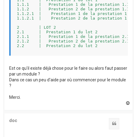
1.1.1    |   Prestation 1 de la prestation 1.1   
1.1.2    |   Prestation 2 de la prestation 1.1   
1.1.2.1  |    Prestation 1 de la prestation 1.1.2
1.1.2.1  |    Prestation 2 de la prestation 1.1.2
2        | LOT 2                                 
2.1      |  Prestation 1 du lot 2                
2.1.1    |   Prestation 1 de la prestation 2.1   
2.1.2    |   Prestation 2 de la prestation 2.1   
2.2      |  Prestation 2 du lot 2                
TOTAL DEVIS                                      
Est ce qu'il existe déjà chose pour le faire ou alors faut passer
-------------------------------------------------
par un module ?
Dans ce cas un peu d'aide par où commencer pour le module
?
Merci.
H
a
u
t
doc
Citation