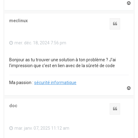
H
a
u
t
meclinux
Citation
mer. déc. 18, 2024 7:56 pm
Bonjour as tu trouver une solution à ton problème ? J'ai
l'impression que c'est en lien avec de la sûreté de code
Ma passion :
sécurité informatique
H
a
u
t
doc
Citation
mar. janv. 07, 2025 11:12 am