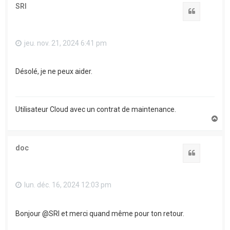
t
SRI
Citation
jeu. nov. 21, 2024 6:41 pm
Désolé, je ne peux aider.
Utilisateur Cloud avec un contrat de maintenance.
H
a
u
t
doc
Citation
lun. déc. 16, 2024 12:03 pm
Bonjour @SRI et merci quand même pour ton retour.