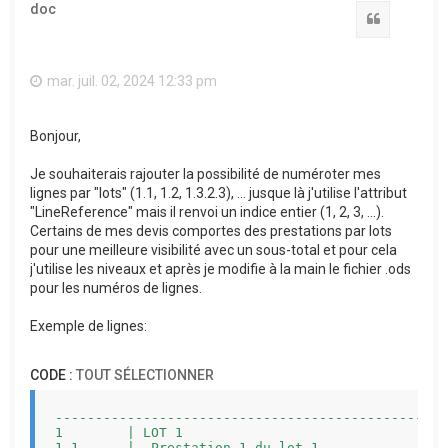
doc
Citation
mar. juil. 02, 2024 12:33 pm
Bonjour,
Je souhaiterais rajouter la possibilité de numéroter mes
lignes par "lots" (1.1, 1.2, 1.3.2.3), ... jusque là j'utilise l'attribut
"LineReference" mais il renvoi un indice entier (1, 2, 3, ...).
Certains de mes devis comportes des prestations par lots
pour une meilleure visibilité avec un sous-total et pour cela
j'utilise les niveaux et après je modifie à la main le fichier .ods
pour les numéros de lignes.
Exemple de lignes:
CODE :
TOUT SÉLECTIONNER
-------------------------------------------------
1        | LOT 1                                 
1.1      |  Prestation 1 du lot 1                