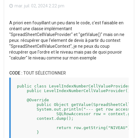
mar. juil. 02, 2024 2:22 pm
A priori een fouyillant un peu dans le code, c'est faisable en
créant une classe implémentant
"SpreadSheetCellValueProvider" et "getValue()" mais on ne
peux. récupérer que l'element de devis à partir du context
"SpreadSheetCellValueContext", je ne peux du coup
récupérer que l'ordre et le niveau mais pas de quoi pouvoir
"calculer" le niveau comme sur mon exemple
CODE :
TOUT SÉLECTIONNER
public class LevelIndexNumberCellValueProvider im
    public LevelIndexNumberCellValueProvider() {}

    @Override

	public Object getValue(SpreadSheetCellValueContext context) {

        System.out.println("--- get row accessor")
		SQLRowAccessor row = context.getRow();

        context.dump();

		return row.getString("NIVEAU");

	}
