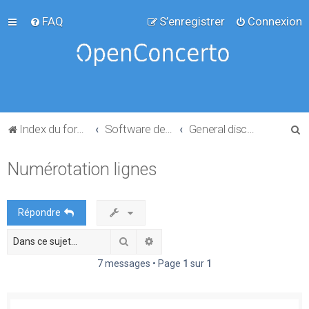
FAQ
S’enregistrer
Connexion
R
Index du forum
Software development
General discussion
e
Numérotation lignes
c
h
e
Répondre
r
Rechercher
Recherche avancée
c
h
7 messages • Page
1
sur
1
e
r