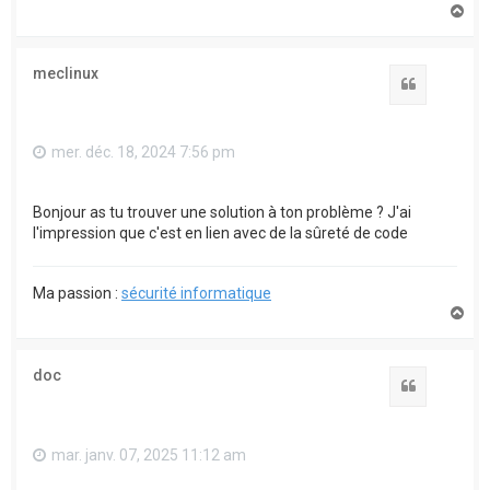
H
a
u
t
meclinux
Citation
mer. déc. 18, 2024 7:56 pm
Bonjour as tu trouver une solution à ton problème ? J'ai
l'impression que c'est en lien avec de la sûreté de code
Ma passion :
sécurité informatique
H
a
u
t
doc
Citation
mar. janv. 07, 2025 11:12 am