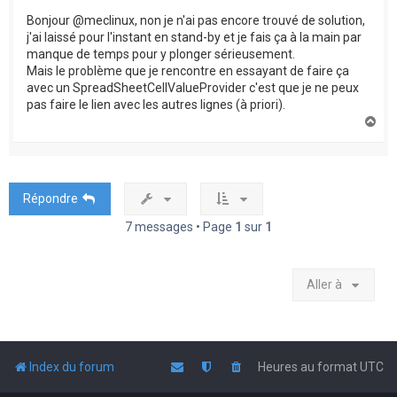
Bonjour @meclinux, non je n'ai pas encore trouvé de solution,
j'ai laissé pour l'instant en stand-by et je fais ça à la main par
manque de temps pour y plonger sérieusement.
Mais le problème que je rencontre en essayant de faire ça
avec un SpreadSheetCellValueProvider c'est que je ne peux
pas faire le lien avec les autres lignes (à priori).
H
a
u
t
Répondre
7 messages • Page
1
sur
1
Aller à
Index du forum
Heures au format
UTC