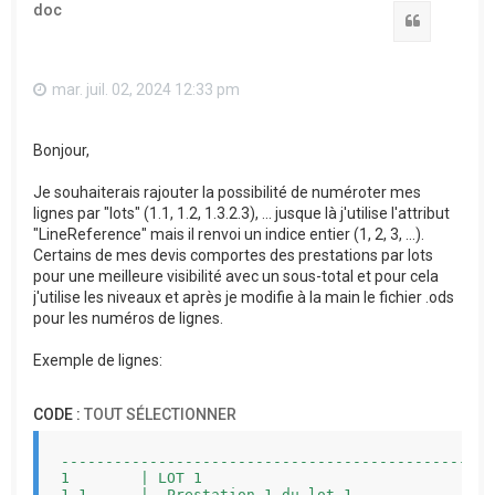
doc
Citation
mar. juil. 02, 2024 12:33 pm
Bonjour,
Je souhaiterais rajouter la possibilité de numéroter mes
lignes par "lots" (1.1, 1.2, 1.3.2.3), ... jusque là j'utilise l'attribut
"LineReference" mais il renvoi un indice entier (1, 2, 3, ...).
Certains de mes devis comportes des prestations par lots
pour une meilleure visibilité avec un sous-total et pour cela
j'utilise les niveaux et après je modifie à la main le fichier .ods
pour les numéros de lignes.
Exemple de lignes:
CODE :
TOUT SÉLECTIONNER
-------------------------------------------------
1        | LOT 1                                 
1.1      |  Prestation 1 du lot 1                