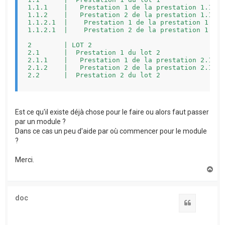
1.1.1    |   Prestation 1 de la prestation 1.1   
1.1.2    |   Prestation 2 de la prestation 1.1   
1.1.2.1  |    Prestation 1 de la prestation 1.1.2
1.1.2.1  |    Prestation 2 de la prestation 1.1.2
2        | LOT 2                                 
2.1      |  Prestation 1 du lot 2                
2.1.1    |   Prestation 1 de la prestation 2.1   
2.1.2    |   Prestation 2 de la prestation 2.1   
2.2      |  Prestation 2 du lot 2                
TOTAL DEVIS                                      
Est ce qu'il existe déjà chose pour le faire ou alors faut passer
-------------------------------------------------
par un module ?
Dans ce cas un peu d'aide par où commencer pour le module
?
Merci.
H
a
u
t
doc
Citation