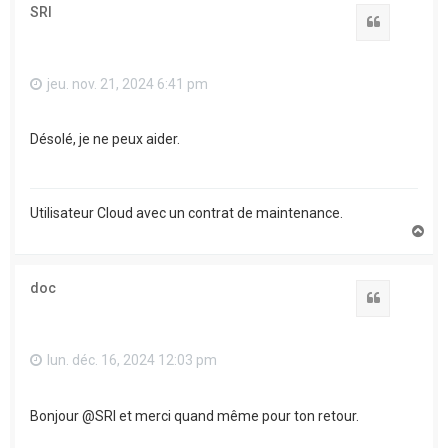
t
SRI
Citation
jeu. nov. 21, 2024 6:41 pm
Désolé, je ne peux aider.
Utilisateur Cloud avec un contrat de maintenance.
H
a
u
t
doc
Citation
lun. déc. 16, 2024 12:03 pm
Bonjour @SRI et merci quand même pour ton retour.