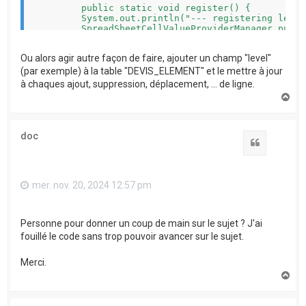
	public static void register() {

        System.out.println("--- registering level
        SpreadSheetCellValueProviderManager.put("
	}

}

Ou alors agir autre façon de faire, ajouter un champ "level"
(par exemple) à la table "DEVIS_ELEMENT" et le mettre à jour
à chaques ajout, suppression, déplacement, ... de ligne.
H
a
u
t
doc
Citation
mer. nov. 20, 2024 12:57 pm
Personne pour donner un coup de main sur le sujet ? J'ai
fouillé le code sans trop pouvoir avancer sur le sujet.
Merci.
H
a
u