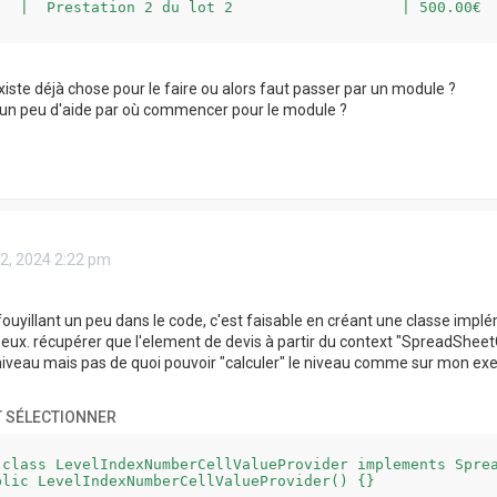
   |  Prestation 2 du lot 2                   | 500.00€

DEVIS                                         | 2000.00€

existe déjà chose pour le faire ou alors faut passer par un module ?
--------------------------------------------------------
 un peu d'aide par où commencer pour le module ?
 02, 2024 2:22 pm
 fouyillant un peu dans le code, c'est faisable en créant une classe im
eux. récupérer que l'element de devis à partir du context "SpreadSheet
e niveau mais pas de quoi pouvoir "calculer" le niveau comme sur mon e
 SÉLECTIONNER
 class LevelIndexNumberCellValueProvider implements Sprea
blic LevelIndexNumberCellValueProvider() {}
