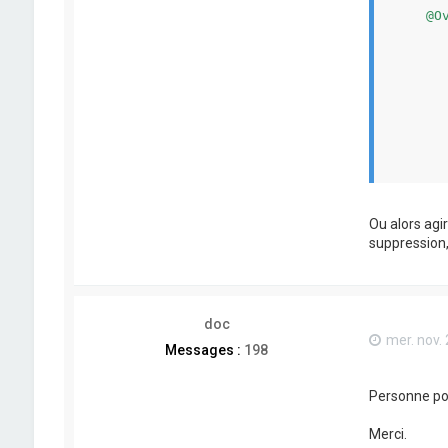
    @Ov
	public Object getValue(SpreadSheetCellValueContext c
      
		SQLRowAccessor 
       
		return row.g
	}
	public static void register
      
      
	}
}

Ou alors agi
suppression, 
doc
mer. nov.
Messages :
198
Personne pou
Merci.