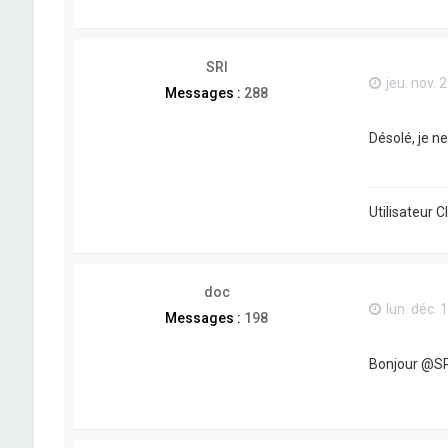
SRI
jeu. nov. 
Messages :
288
Désolé, je ne
Utilisateur 
doc
lun. déc. 
Messages :
198
Bonjour @SR