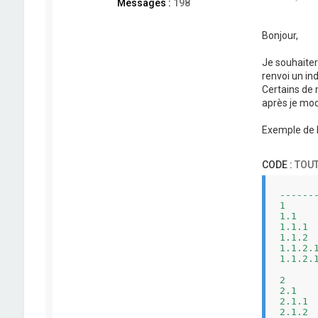
Messages :
198
Bonjour,
Je souhaitera
renvoi un indic
Certains de m
après je modi
Exemple de l
CODE :
TOUT
------
1     
1.1   
1.1.1 
1.1.2 
1.1.2.
1.1.2.
2     
2.1   
2.1.1 
2.1.2 