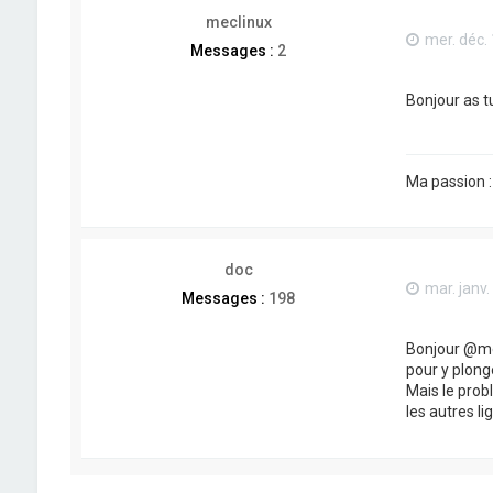
meclinux
mer. déc.
Messages :
2
Bonjour as t
Ma passion 
doc
mar. janv.
Messages :
198
Bonjour @mec
pour y plong
Mais le prob
les autres lig