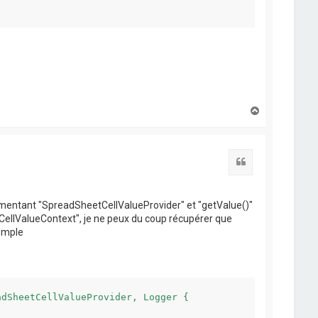
-------
H
a
u
t
Citation
plémentant "SpreadSheetCellValueProvider" et "getValue()"
CellValueContext", je ne peux du coup récupérer que
xemple
dSheetCellValueProvider, Logger {
