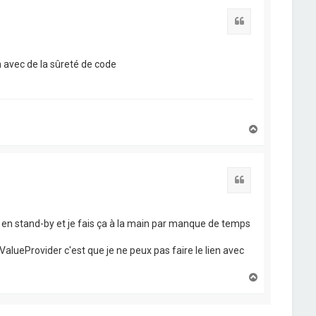
t
Citation
n avec de la sûreté de code
H
a
u
t
Citation
nt en stand-by et je fais ça à la main par manque de temps
lueProvider c'est que je ne peux pas faire le lien avec
H
a
u
t