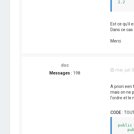
2.2   
TOTAL 
Est ce qu'il 
------
Dans ce cas
Merci.
doc
mar. juil.
Messages :
198
A priori een
mais on ne p
l'ordre et l
CODE :
TOUT
public
    pu