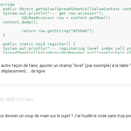
erride

ontext) {

  System.out.println("--- get row accessor");

row = context.getRow();

 context.dump();

etString("NIVEAU");



() {

  System.out.println("--- registering level index cell pr
  SpreadSheetCellValueProviderManager.put("supplychain.el


r autre façon de faire, ajouter un champ "level" (par exemple) à la tabl
déplacement, ... de ligne.
 20, 2024 12:57 pm
r donner un coup de main sur le sujet ? J'ai fouillé le code sans trop pou