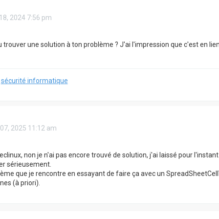
 18, 2024 7:56 pm
u trouver une solution à ton problème ? J'ai l'impression que c'est en lie
:
sécurité informatique
 07, 2025 11:12 am
linux, non je n'ai pas encore trouvé de solution, j'ai laissé pour l'insta
er sérieusement.
lème que je rencontre en essayant de faire ça avec un SpreadSheetCellVa
nes (à priori).