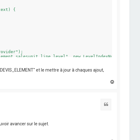
ovider");

ement.salesunit.line.level", new LevelIndexNumberCellVal
e "DEVIS_ELEMENT" et le mettre à jour à chaques ajout,
H
a
u
t
Citation
voir avancer sur le sujet.