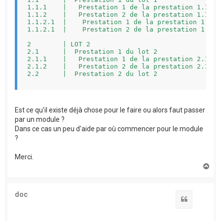
1.1.1    |   Prestation 1 de la prestation 1.1   
1.1.2    |   Prestation 2 de la prestation 1.1   
1.1.2.1  |    Prestation 1 de la prestation 1.1.2
1.1.2.1  |    Prestation 2 de la prestation 1.1.2
2        | LOT 2                                 
2.1      |  Prestation 1 du lot 2                
2.1.1    |   Prestation 1 de la prestation 2.1   
2.1.2    |   Prestation 2 de la prestation 2.1   
2.2      |  Prestation 2 du lot 2                
TOTAL DEVIS                                      
Est ce qu'il existe déjà chose pour le faire ou alors faut passer
-------------------------------------------------
par un module ?
Dans ce cas un peu d'aide par où commencer pour le module
?
Merci.
H
a
u
t
doc
Citation