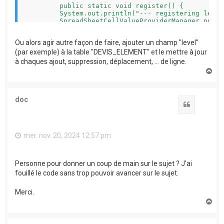
	public static void register() {

        System.out.println("--- registering level
        SpreadSheetCellValueProviderManager.put("
	}

}

Ou alors agir autre façon de faire, ajouter un champ "level"
(par exemple) à la table "DEVIS_ELEMENT" et le mettre à jour
à chaques ajout, suppression, déplacement, ... de ligne.
H
a
u
t
doc
Citation
mer. nov. 20, 2024 12:57 pm
Personne pour donner un coup de main sur le sujet ? J'ai
fouillé le code sans trop pouvoir avancer sur le sujet.
Merci.
H
a
u