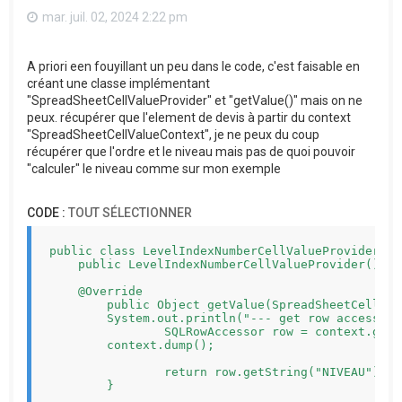
mar. juil. 02, 2024 2:22 pm
A priori een fouyillant un peu dans le code, c'est faisable en
créant une classe implémentant
"SpreadSheetCellValueProvider" et "getValue()" mais on ne
peux. récupérer que l'element de devis à partir du context
"SpreadSheetCellValueContext", je ne peux du coup
récupérer que l'ordre et le niveau mais pas de quoi pouvoir
"calculer" le niveau comme sur mon exemple
CODE :
TOUT SÉLECTIONNER
public class LevelIndexNumberCellValueProvider im
    public LevelIndexNumberCellValueProvider() {}

    @Override

	public Object getValue(SpreadSheetCellValueContext context) {

        System.out.println("--- get row accessor")
		SQLRowAccessor row = context.getRow();

        context.dump();

		return row.getString("NIVEAU");

	}
