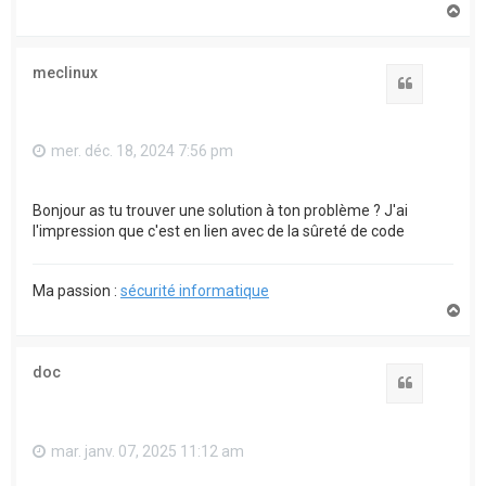
H
a
u
t
meclinux
Citation
mer. déc. 18, 2024 7:56 pm
Bonjour as tu trouver une solution à ton problème ? J'ai
l'impression que c'est en lien avec de la sûreté de code
Ma passion :
sécurité informatique
H
a
u
t
doc
Citation
mar. janv. 07, 2025 11:12 am