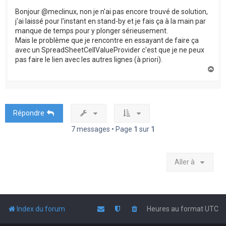
Bonjour @meclinux, non je n'ai pas encore trouvé de solution,
j'ai laissé pour l'instant en stand-by et je fais ça à la main par
manque de temps pour y plonger sérieusement.
Mais le problème que je rencontre en essayant de faire ça
avec un SpreadSheetCellValueProvider c'est que je ne peux
pas faire le lien avec les autres lignes (à priori).
H
a
u
t
Répondre
7 messages • Page
1
sur
1
Aller à
Index du forum
Heures au format
UTC