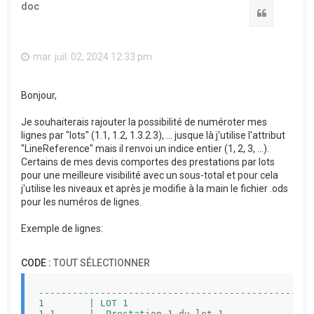
doc
Citation
mar. juil. 02, 2024 12:33 pm
Bonjour,
Je souhaiterais rajouter la possibilité de numéroter mes
lignes par "lots" (1.1, 1.2, 1.3.2.3), ... jusque là j'utilise l'attribut
"LineReference" mais il renvoi un indice entier (1, 2, 3, ...).
Certains de mes devis comportes des prestations par lots
pour une meilleure visibilité avec un sous-total et pour cela
j'utilise les niveaux et après je modifie à la main le fichier .ods
pour les numéros de lignes.
Exemple de lignes:
CODE :
TOUT SÉLECTIONNER
-------------------------------------------------
1        | LOT 1                                 
1.1      |  Prestation 1 du lot 1                