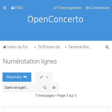
FAQ
S’enregistrer
Connexion
R
Index du forum
Software development
General discussion
e
Numérotation lignes
c
h
e
Répondre
r
Rechercher
Recherche avancée
c
h
7 messages • Page
1
sur
1
e
r