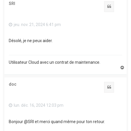
t
SRI
Citation
jeu. nov. 21, 2024 6:41 pm
Désolé, je ne peux aider.
Utilisateur Cloud avec un contrat de maintenance.
H
a
u
t
doc
Citation
lun. déc. 16, 2024 12:03 pm
Bonjour @SRI et merci quand même pour ton retour.