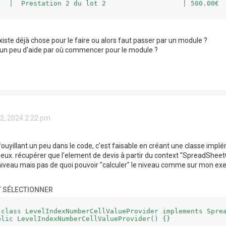
   |  Prestation 2 du lot 2                   | 500.00€

DEVIS                                         | 2000.00€

existe déjà chose pour le faire ou alors faut passer par un module ?
--------------------------------------------------------
 un peu d'aide par où commencer pour le module ?
 02, 2024 2:22 pm
 fouyillant un peu dans le code, c'est faisable en créant une classe im
eux. récupérer que l'element de devis à partir du context "SpreadSheet
e niveau mais pas de quoi pouvoir "calculer" le niveau comme sur mon e
 SÉLECTIONNER
 class LevelIndexNumberCellValueProvider implements Sprea
blic LevelIndexNumberCellValueProvider() {}
