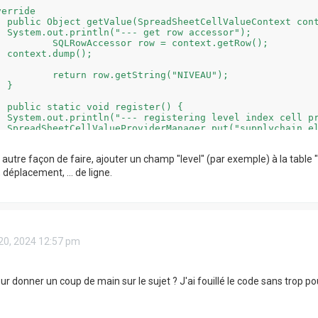
erride

ontext) {

  System.out.println("--- get row accessor");

row = context.getRow();

 context.dump();

etString("NIVEAU");



() {

  System.out.println("--- registering level index cell pr
  SpreadSheetCellValueProviderManager.put("supplychain.el


r autre façon de faire, ajouter un champ "level" (par exemple) à la tabl
déplacement, ... de ligne.
 20, 2024 12:57 pm
r donner un coup de main sur le sujet ? J'ai fouillé le code sans trop pou