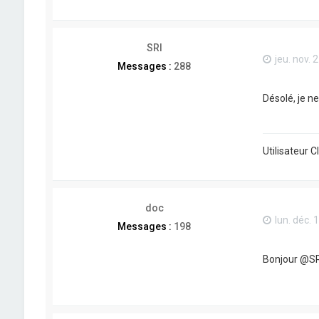
SRI
jeu. nov. 
Messages :
288
Désolé, je ne
Utilisateur 
doc
lun. déc. 
Messages :
198
Bonjour @SR