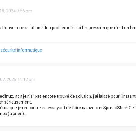
 18, 2024 7:56 pm
u trouver une solution à ton problème ? J'ai l'impression que c'est en lie
:
sécurité informatique
 07, 2025 11:12 am
linux, non je n'ai pas encore trouvé de solution, j'ai laissé pour l'insta
er sérieusement.
lème que je rencontre en essayant de faire ça avec un SpreadSheetCellVa
nes (à priori).