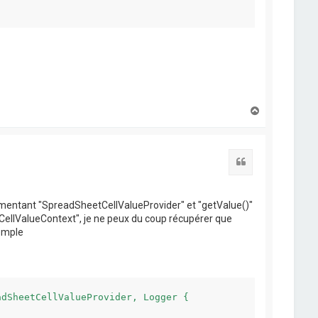
-------
H
a
u
t
Citation
plémentant "SpreadSheetCellValueProvider" et "getValue()"
CellValueContext", je ne peux du coup récupérer que
xemple
dSheetCellValueProvider, Logger {
