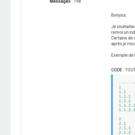
Messages :
198
Bonjour,
Je souhaitera
renvoi un indic
Certains de m
après je modi
Exemple de l
CODE :
TOUT
------
1     
1.1   
1.1.1 
1.1.2 
1.1.2.
1.1.2.
2     
2.1   
2.1.1 
2.1.2 