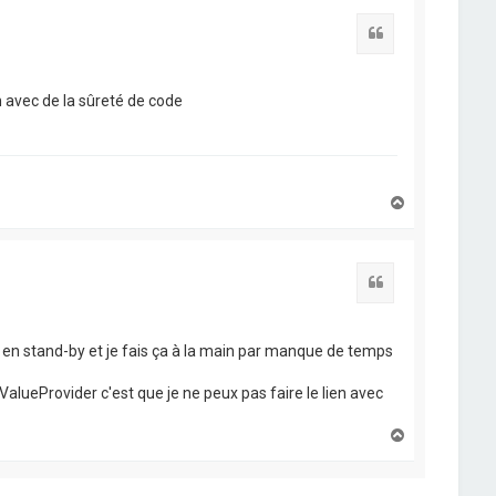
t
Citation
n avec de la sûreté de code
H
a
u
t
Citation
nt en stand-by et je fais ça à la main par manque de temps
lueProvider c'est que je ne peux pas faire le lien avec
H
a
u
t