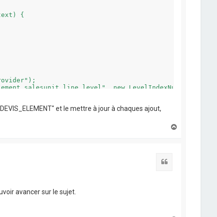
ovider");

ement.salesunit.line.level", new LevelIndexNumberCellVal
e "DEVIS_ELEMENT" et le mettre à jour à chaques ajout,
H
a
u
t
Citation
voir avancer sur le sujet.