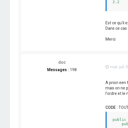
2.2   
TOTAL 
Est ce qu'il 
------
Dans ce cas
Merci.
doc
mar. juil.
Messages :
198
A priori een
mais on ne p
l'ordre et l
CODE :
TOUT
public
    pu