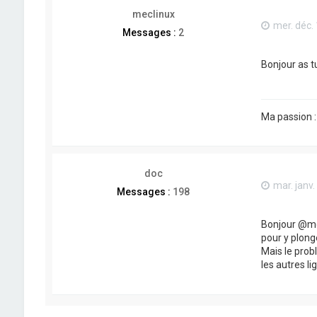
meclinux
mer. déc.
Messages :
2
Bonjour as t
Ma passion 
doc
mar. janv.
Messages :
198
Bonjour @mec
pour y plong
Mais le prob
les autres lig