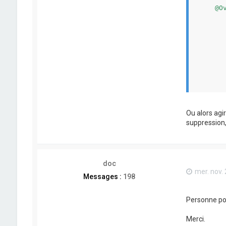
    @Ov
	public Object getValue(SpreadSheetCellValueContext c
      
		SQLRowAccessor 
       
		return row.g
	}
	public static void register
      
      
	}
}

Ou alors agi
suppression, 
doc
mer. nov.
Messages :
198
Personne pou
Merci.