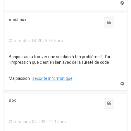
H
a
u
t
meclinux
Citation
mer. déc. 18, 2024 7:56 pm
Bonjour as tu trouver une solution à ton problème ? J'ai
l'impression que c'est en lien avec de la sûreté de code
Ma passion :
sécurité informatique
H
a
u
t
doc
Citation
mar. janv. 07, 2025 11:12 am