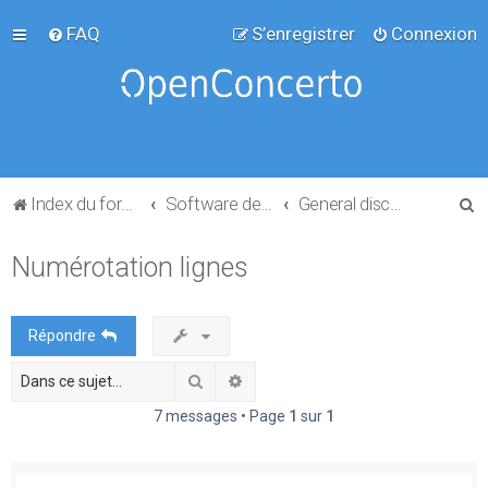
FAQ
S’enregistrer
Connexion
R
Index du forum
Software development
General discussion
e
Numérotation lignes
c
h
e
Répondre
r
Rechercher
Recherche avancée
c
h
7 messages • Page
1
sur
1
e
r