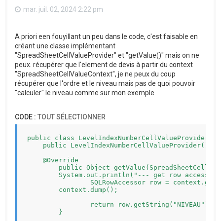
mar. juil. 02, 2024 2:22 pm
A priori een fouyillant un peu dans le code, c'est faisable en
créant une classe implémentant
"SpreadSheetCellValueProvider" et "getValue()" mais on ne
peux. récupérer que l'element de devis à partir du context
"SpreadSheetCellValueContext", je ne peux du coup
récupérer que l'ordre et le niveau mais pas de quoi pouvoir
"calculer" le niveau comme sur mon exemple
CODE :
TOUT SÉLECTIONNER
public class LevelIndexNumberCellValueProvider im
    public LevelIndexNumberCellValueProvider() {}

    @Override

	public Object getValue(SpreadSheetCellValueContext context) {

        System.out.println("--- get row accessor")
		SQLRowAccessor row = context.getRow();

        context.dump();

		return row.getString("NIVEAU");

	}
