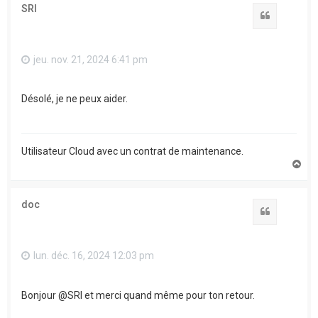
t
SRI
Citation
jeu. nov. 21, 2024 6:41 pm
Désolé, je ne peux aider.
Utilisateur Cloud avec un contrat de maintenance.
H
a
u
t
doc
Citation
lun. déc. 16, 2024 12:03 pm
Bonjour @SRI et merci quand même pour ton retour.