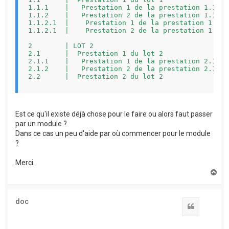
1.1.1    |   Prestation 1 de la prestation 1.1   
1.1.2    |   Prestation 2 de la prestation 1.1   
1.1.2.1  |    Prestation 1 de la prestation 1.1.2
1.1.2.1  |    Prestation 2 de la prestation 1.1.2
2        | LOT 2                                 
2.1      |  Prestation 1 du lot 2                
2.1.1    |   Prestation 1 de la prestation 2.1   
2.1.2    |   Prestation 2 de la prestation 2.1   
2.2      |  Prestation 2 du lot 2                
TOTAL DEVIS                                      
Est ce qu'il existe déjà chose pour le faire ou alors faut passer
-------------------------------------------------
par un module ?
Dans ce cas un peu d'aide par où commencer pour le module
?
Merci.
H
a
u
t
doc
Citation