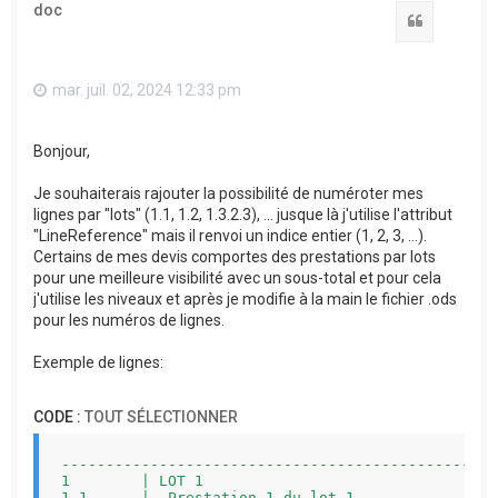
doc
Citation
mar. juil. 02, 2024 12:33 pm
Bonjour,
Je souhaiterais rajouter la possibilité de numéroter mes
lignes par "lots" (1.1, 1.2, 1.3.2.3), ... jusque là j'utilise l'attribut
"LineReference" mais il renvoi un indice entier (1, 2, 3, ...).
Certains de mes devis comportes des prestations par lots
pour une meilleure visibilité avec un sous-total et pour cela
j'utilise les niveaux et après je modifie à la main le fichier .ods
pour les numéros de lignes.
Exemple de lignes:
CODE :
TOUT SÉLECTIONNER
-------------------------------------------------
1        | LOT 1                                 
1.1      |  Prestation 1 du lot 1                