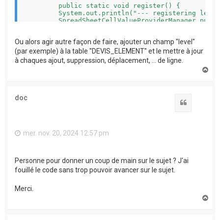
	public static void register() {

        System.out.println("--- registering level
        SpreadSheetCellValueProviderManager.put("
	}

}

Ou alors agir autre façon de faire, ajouter un champ "level"
(par exemple) à la table "DEVIS_ELEMENT" et le mettre à jour
à chaques ajout, suppression, déplacement, ... de ligne.
H
a
u
t
doc
Citation
mer. nov. 20, 2024 12:57 pm
Personne pour donner un coup de main sur le sujet ? J'ai
fouillé le code sans trop pouvoir avancer sur le sujet.
Merci.
H
a
u