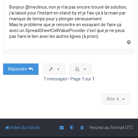
Bonjour @meclinux, non je n'ai pas encore trouvé de solution,
j'ai laissé pour l'instant en stand-by et je fais ça à la main par
manque de temps pour y plonger sérieusement.
Mais le problème que je rencontre en essayant de faire ça
avec un SpreadSheetCellValueProvider c'est que je ne peux
pas faire le lien avec les autres lignes (à priori).
H
a
u
t
Répondre
7 messages • Page
1
sur
1
Aller à
Index du forum
Heures au format
UTC