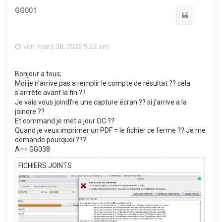
t
GG001
Citation
ven. mars 28, 2025 9:22 am
Bonjour a tous;
Moi je n'arrive pas a remplir le compte de résultat ?? cela
s'arrrête avant la fin ??
Je vais vous joindfre une capture écran ?? si j'arrive a la
joindre ??
Et command je met a jour OC ??
Quand je veux imprimer un PDF = le fichier ce ferme ?? Je me
demande pourquoi ???
A++ GG038
FICHIERS JOINTS