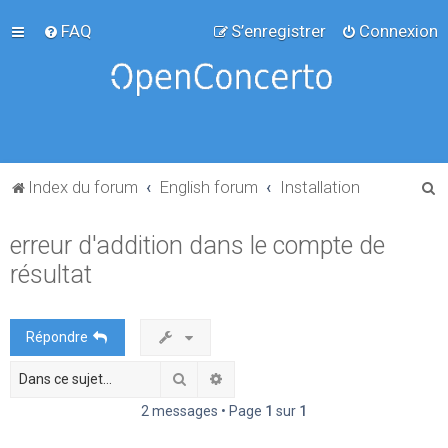
FAQ
S’enregistrer
Connexion
R
Index du forum
English forum
Installation
e
erreur d'addition dans le compte de
c
résultat
h
e
r
Répondre
c
Rechercher
Recherche avancée
h
e
2 messages • Page
1
sur
1
r