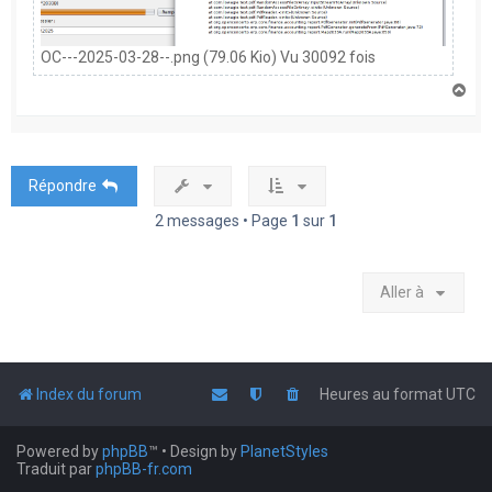
OC---2025-03-28--.png (79.06 Kio) Vu 30092 fois
H
a
u
t
Répondre
2 messages • Page
1
sur
1
Aller à
Index du forum
Heures au format
UTC
Powered by
phpBB
™
• Design by
PlanetStyles
Traduit par
phpBB-fr.com