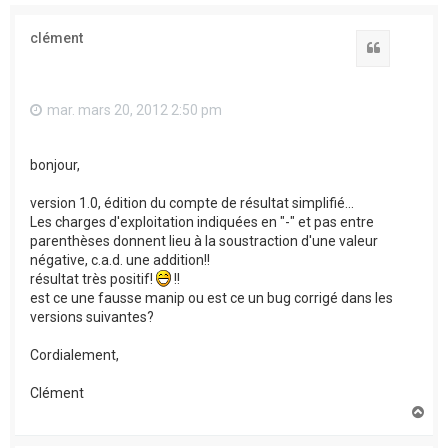
clément
Citation
mar. mars 20, 2012 2:50 pm
bonjour,
version 1.0, édition du compte de résultat simplifié...
Les charges d'exploitation indiquées en "-" et pas entre
parenthèses donnent lieu à la soustraction d'une valeur
négative, c.a.d. une addition!!
résultat très positif!
!!
est ce une fausse manip ou est ce un bug corrigé dans les
versions suivantes?
Cordialement,
Clément
H
a
u